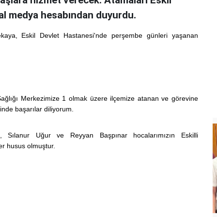
aşlara hizmet verecek. Atamaları Eskil
yal medya hesabından duyurdu.
aya, Eskil Devlet Hastanesi'nde perşembe günleri yaşanan
Sağlığı Merkezimize 1 olmak üzere ilçemize atanan ve görevine
nde başarılar diliyorum.
, Sılanur Uğur ve Reyyan Başpınar hocalarımızın Eskilli
ğer husus olmuştur.