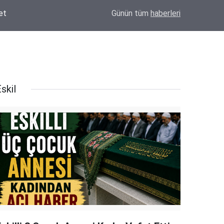
Konya'da Okul Çantası Nereden Alınır? Derv
16:44
Günün tüm
haberleri
Seçeneği
skil