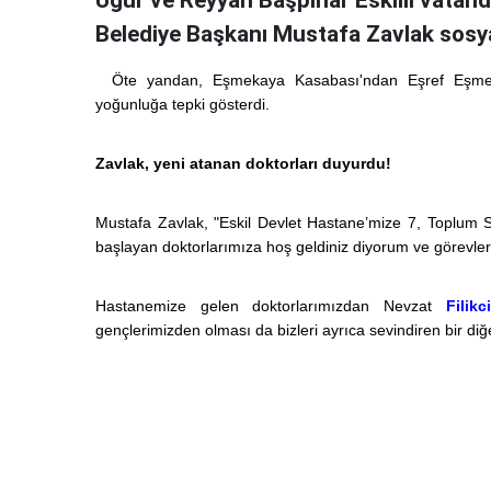
Uğur ve Reyyan Başpınar Eskilli vatand
Belediye Başkanı Mustafa Zavlak sos
Öte yandan, Eşmekaya Kasabası'ndan Eşref Eşmek
yoğunluğa tepki gösterdi.
Zavlak, yeni atanan doktorları duyurdu!
Mustafa Zavlak, "Eskil Devlet Hastane’mize 7, Toplum 
başlayan doktorlarımıza hoş geldiniz diyorum ve görevleri
Hastanemize gelen doktorlarımızdan Nevzat
Filikci
gençlerimizden olması da bizleri ayrıca sevindiren bir di