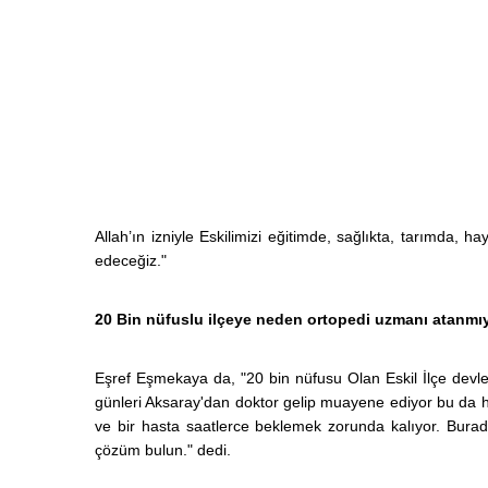
Allah’ın izniyle Eskilimizi eğitimde, sağlıkta, tarımda,
edeceğiz."
20 Bin nüfuslu ilçeye neden ortopedi uzmanı atanmı
Eşref Eşmekaya da, "20 bin nüfusu Olan Eskil İlçe dev
günleri Aksaray'dan doktor gelip muayene ediyor bu da h
ve bir hasta saatlerce beklemek zorunda kalıyor. Buradan
çözüm bulun." dedi.