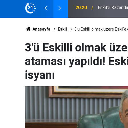
 Muhtarlardan Latif Ağır'a Plaket
24
17:04
Eskil'de Kasıtl
Anasayfa
Eskil
3'ü Eskilli olmak üzere Eskil'e
3'ü Eskilli olmak üze
ataması yapıldı! Eski
isyanı