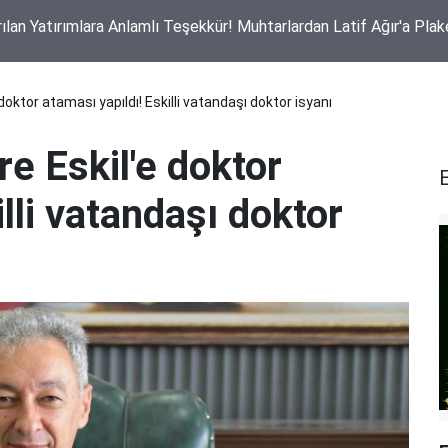
ı Yangın İddiası! Güvenlik Kameraları Her Şeyi Kaydetti
 doktor ataması yapıldı! Eskilli vatandaşı doktor isyanı
re Eskil'e doktor
E
lli vatandaşı doktor