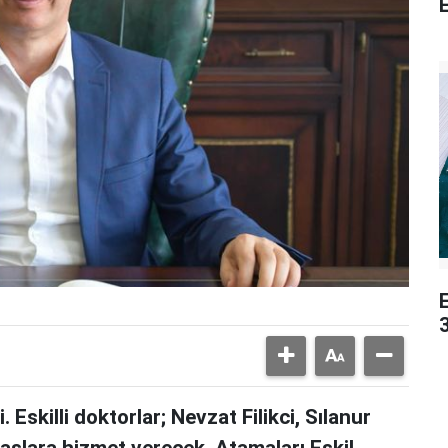
E
3
. Eskilli doktorlar; Nevzat Filikci, Sılanur