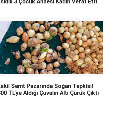
skilli 3 Çocuk Annesi Kadın Vefat Etti
Eskil Semt Pazarında Soğan Tepkisi!
00 TL'ye Aldığı Çuvalın Altı Çürük Çıktı