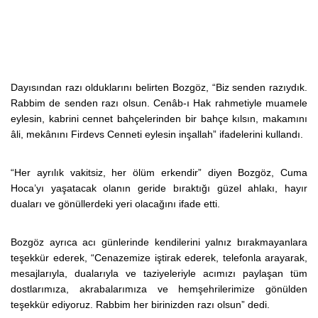
Dayısından razı olduklarını belirten Bozgöz, “Biz senden razıydık.
Rabbim de senden razı olsun. Cenâb-ı Hak rahmetiyle muamele
eylesin, kabrini cennet bahçelerinden bir bahçe kılsın, makamını
âli, mekânını Firdevs Cenneti eylesin inşallah” ifadelerini kullandı.
“Her ayrılık vakitsiz, her ölüm erkendir” diyen Bozgöz, Cuma
Hoca’yı yaşatacak olanın geride bıraktığı güzel ahlakı, hayır
duaları ve gönüllerdeki yeri olacağını ifade etti.
Bozgöz ayrıca acı günlerinde kendilerini yalnız bırakmayanlara
teşekkür ederek, “Cenazemize iştirak ederek, telefonla arayarak,
mesajlarıyla, dualarıyla ve taziyeleriyle acımızı paylaşan tüm
dostlarımıza, akrabalarımıza ve hemşehrilerimize gönülden
teşekkür ediyoruz. Rabbim her birinizden razı olsun” dedi.