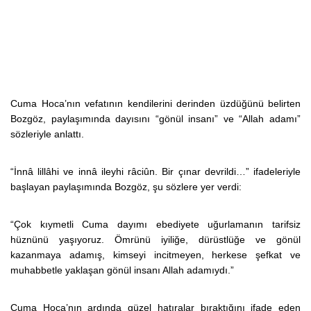
Cuma Hoca’nın vefatının kendilerini derinden üzdüğünü belirten
Bozgöz, paylaşımında dayısını “gönül insanı” ve “Allah adamı”
sözleriyle anlattı.
“İnnâ lillâhi ve innâ ileyhi râciûn. Bir çınar devrildi…” ifadeleriyle
başlayan paylaşımında Bozgöz, şu sözlere yer verdi:
“Çok kıymetli Cuma dayımı ebediyete uğurlamanın tarifsiz
hüznünü yaşıyoruz. Ömrünü iyiliğe, dürüstlüğe ve gönül
kazanmaya adamış, kimseyi incitmeyen, herkese şefkat ve
muhabbetle yaklaşan gönül insanı Allah adamıydı.”
Cuma Hoca’nın ardında güzel hatıralar bıraktığını ifade eden