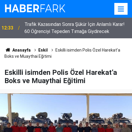
TBMM'deki Çerçeve Yasada Aksaray
11:40
Milletvekillerinin Tutumu Belli Oldu
Anasayfa
Eskil
Eskilli isimden Polis Özel Harekat’a
Boks ve Muaythai Eğitimi
Eskilli isimden Polis Özel Harekat’a
Boks ve Muaythai Eğitimi