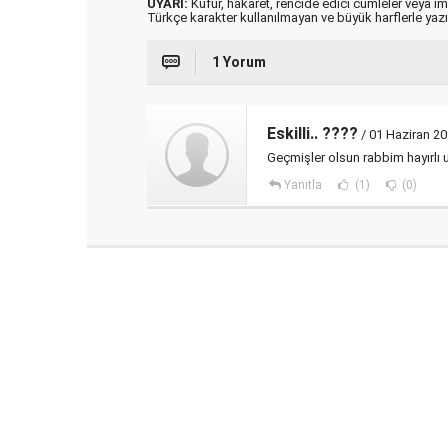
UYARI:
Küfür, hakaret, rencide edici cümleler veya imal
Türkçe karakter kullanılmayan ve büyük harflerle ya
1 Yorum
Eskilli.. ????
/ 01 Haziran 20
Geçmişler olsun rabbim hayırlı 
Yanıtla
(1)
(0)