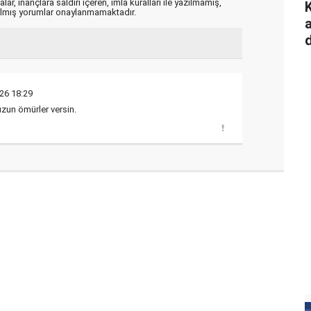
ar, inançlara saldırı içeren, imla kuralları ile yazılmamış,
zılmış yorumlar onaylanmamaktadır.
d
26 18:29
uzun ömürler versin.