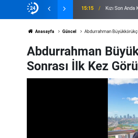
: Gizem Meral'e Hüzünlü Veda
24
12:29
Kaputaş’taki ol
Anasayfa
Güncel
Abdurrahman Büyükkörükçü 
Abdurrahman Büyük
Sonrası İlk Kez Görü