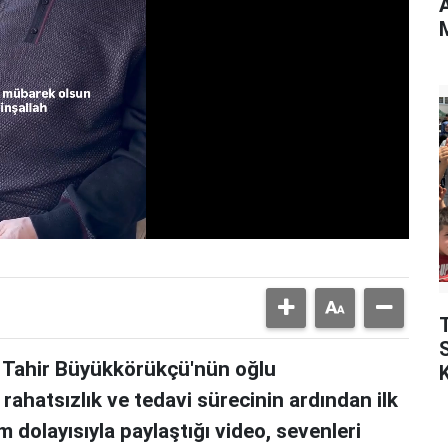
T
 Tahir Büyükkörükçü'nün oğlu
K
hatsızlık ve tedavi sürecinin ardından ilk
dolayısıyla paylaştığı video, sevenleri