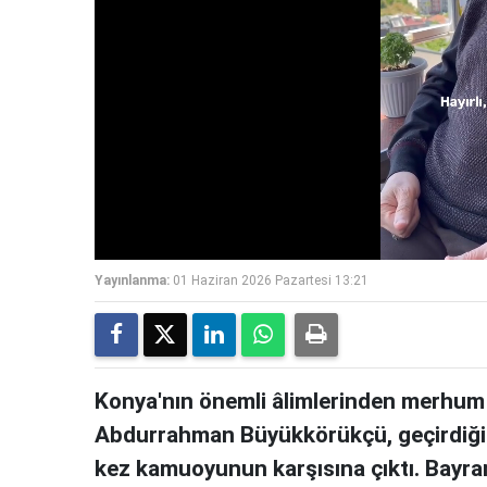
Yayınlanma:
01 Haziran 2026 Pazartesi 13:21
Konya'nın önemli âlimlerinden merhum
Abdurrahman Büyükkörükçü, geçirdiği ra
kez kamuoyunun karşısına çıktı. Bayram 