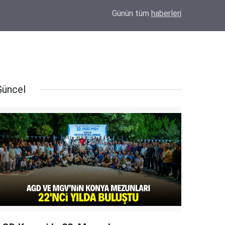
11:17
Tahir Gök Son Yolculuğuna Uğurlanıyor
Günün tüm
haberleri
Güncel