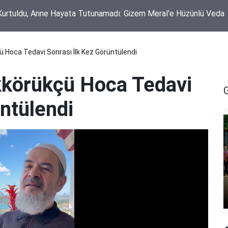
ayda yaralanan Merve Esgi’den kritik gelişme
Hoca Tedavi Sonrası İlk Kez Görüntülendi
körükçü Hoca Tedavi
ntülendi