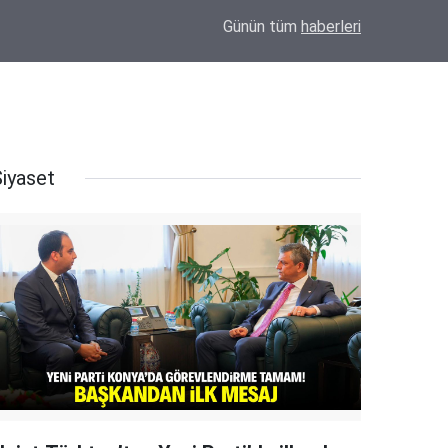
20:20
Eskil'e Kazandırılan Yatırımlara Anlamlı Teşe
Günün tüm
haberleri
Siyaset