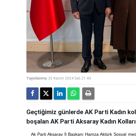
Yayınlanma:
26 Kasım 2024 Salı 21:44
Geçtiğimiz günlerde AK Parti Kadın kol
boşalan AK Parti Aksaray Kadın Kolları 
Ak Parti Aksaray İl Başkanı Hamza Aktürk Sosyal medy