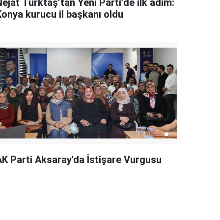
ejat Türktaş’tan Yeni Parti’de ilk adım:
Konya kurucu il başkanı oldu
AK Parti Aksaray'da İstişare Vurgusu