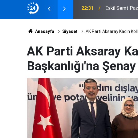
24
22:31
Eskil Semt Paza
Anasayfa
Siyaset
AK Parti Aksaray Kadın Kol
AK Parti Aksaray Kad
Başkanlığı'na Şenay