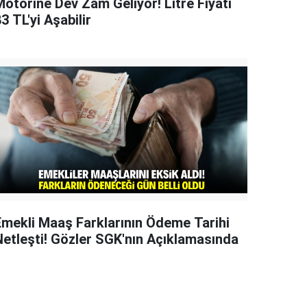
Motorine Dev Zam Geliyor! Litre Fiyatı
3 TL'yi Aşabilir
Emekli Maaş Farklarının Ödeme Tarihi
Netleşti! Gözler SGK'nın Açıklamasında