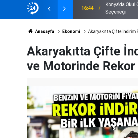
nta'da Yüzlerce Model ve Marka
24
14:37
Bor'da Yürek Y
Anasayfa
Ekonomi
Akaryakıtta Çifte İndirim
Akaryakıtta Çifte İn
ve Motorinde Rekor