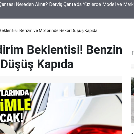
akan Yangın! 250 Küçükbaş Hayvan Telef Oldu, 40 Ton Arpa Kül 
 Beklentisi! Benzin ve Motorinde Rekor Düşüş Kapıda
dirim Beklentisi! Benzin
 Düşüş Kapıda