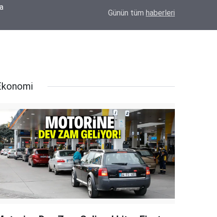
MHP Eskil İlçe Başkan Adayı Mehmet Meral'de
Oldu
14:18
Günün tüm
haberleri
İçinde Olacağız"
Ekonomi