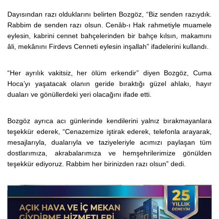
Dayısından razı olduklarını belirten Bozgöz, “Biz senden razıydık.
Rabbim de senden razı olsun. Cenâb-ı Hak rahmetiyle muamele
eylesin, kabrini cennet bahçelerinden bir bahçe kılsın, makamını
âli, mekânını Firdevs Cenneti eylesin inşallah” ifadelerini kullandı.
“Her ayrılık vakitsiz, her ölüm erkendir” diyen Bozgöz, Cuma
Hoca’yı yaşatacak olanın geride bıraktığı güzel ahlakı, hayır
duaları ve gönüllerdeki yeri olacağını ifade etti.
Bozgöz ayrıca acı günlerinde kendilerini yalnız bırakmayanlara
teşekkür ederek, “Cenazemize iştirak ederek, telefonla arayarak,
mesajlarıyla, dualarıyla ve taziyeleriyle acımızı paylaşan tüm
dostlarımıza, akrabalarımıza ve hemşehrilerimize gönülden
teşekkür ediyoruz. Rabbim her birinizden razı olsun” dedi.