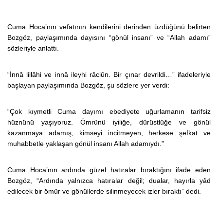
Cuma Hoca’nın vefatının kendilerini derinden üzdüğünü belirten
Bozgöz, paylaşımında dayısını “gönül insanı” ve “Allah adamı”
sözleriyle anlattı.
“İnnâ lillâhi ve innâ ileyhi râciûn. Bir çınar devrildi…” ifadeleriyle
başlayan paylaşımında Bozgöz, şu sözlere yer verdi:
“Çok kıymetli Cuma dayımı ebediyete uğurlamanın tarifsiz
hüznünü yaşıyoruz. Ömrünü iyiliğe, dürüstlüğe ve gönül
kazanmaya adamış, kimseyi incitmeyen, herkese şefkat ve
muhabbetle yaklaşan gönül insanı Allah adamıydı.”
Cuma Hoca’nın ardında güzel hatıralar bıraktığını ifade eden
Bozgöz, “Ardında yalnızca hatıralar değil; dualar, hayırla yâd
edilecek bir ömür ve gönüllerde silinmeyecek izler bıraktı” dedi.