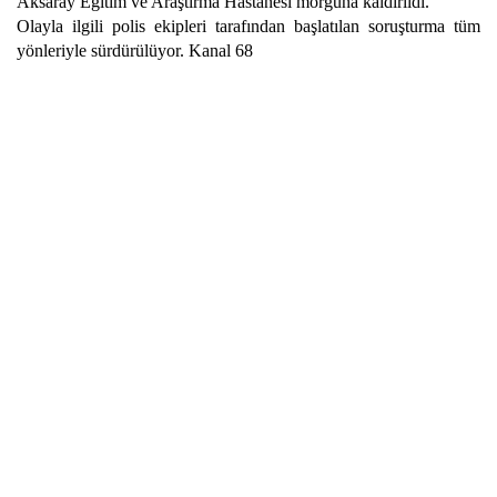
Aksaray Eğitim ve Araştırma Hastanesi morguna kaldırıldı.
Olayla ilgili polis ekipleri tarafından başlatılan soruşturma tüm
yönleriyle sürdürülüyor. Kanal 68