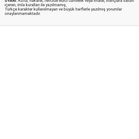
UYARI:
Küfür, hakaret, rencide edici cümleler veya imalar, inançlara saldırı
içeren, imla kuralları ile yazılmamış,
Türkçe karakter kullanılmayan ve büyük harflerle yazılmış yorumlar
onaylanmamaktadır.