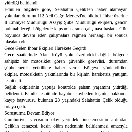
yitirdiği belirlendi.
Edinilen bilgilere göre, Selahattin Çelik'ten haber alamayan
yakınları durumu 112 Acil Çağrı Merkezi'ne bildirdi. İhbar üzerine
İl Emniyet Müdürlüğü Asayiş Şube Müdürlüğü ekipleri, gencin
bulunabileceği bölgelerde kapsamlı arama çalışması başlattı. Gün
boyunca devam eden çalışmalara rağmen herhangi bir sonuca
ulaşılamadı.
Gece Gelen İhbar Ekipleri Harekete Geçirdi
Gece saatlerinde Akın Köyü yolu üzerindeki dağlık bölgede
sahipsiz bir motosiklet gören güvenlik görevlisi, durumdan
şüphelenerek yetkililere haber verdi. Bölgeye yönlendirilen
ekipler, motosikletin yakınlarında bir kişinin hareketsiz yattığını
tespit etti.
Sağlık ekiplerinin yaptığı kontrolde şahsın yaşamını yitirdiği
belirlendi. Kimlik tespitinde hayatını kaybeden kişinin, hakkında
kayıp başvurusu bulunan 28 yaşındaki Selahattin Çelik olduğu
ortaya çıktı.
Soruşturma Devam Ediyor
Cumhuriyet savcısının olay yerindeki incelemesinin ardından
Çelik'in cenazesi, kesin ölüm nedeninin belirlenmesi amacıyla