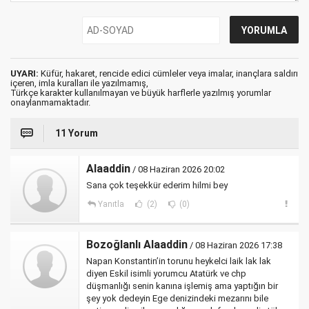
UYARI:
Küfür, hakaret, rencide edici cümleler veya imalar, inançlara saldırı
içeren, imla kuralları ile yazılmamış,
Türkçe karakter kullanılmayan ve büyük harflerle yazılmış yorumlar
onaylanmamaktadır.
11 Yorum
Alaaddin
/ 08 Haziran 2026 20:02
Sana çok teşekkür ederim hilmi bey
Yanıtla
(2)
(0)
Bozoğlanlı Alaaddin
/ 08 Haziran 2026 17:38
Napan Konstantin’in torunu heykelci laik lak lak
diyen Eskil isimli yorumcu Atatürk ve chp
düşmanlığı senin kanına işlemiş ama yaptığın bir
şey yok dedeyin Ege denizindeki mezarını bile