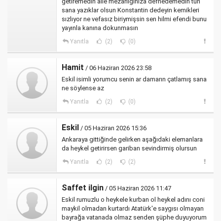
getiremedin aile mezarlığınıza defnedemedin tüh
sana yazıklar olsun Konstantin dedeyin kemikleri
sızlıyor ne vefasız biriymişsin sen hilmi efendi bunu
yayınla kanına dokunmasın
Yanıtla
(2)
(0)
Hamit
/ 06 Haziran 2026 23:58
Eskil isimli yorumcu senin ar damarın çatlamış sana
ne söylense az
Yanıtla
(2)
(0)
Eskil
/ 05 Haziran 2026 15:36
Ankaraya gittiğinde gelirken aşağıdaki elemanlara
da heykel getirirsen gariban sevindirmiş olursun
Yanıtla
(2)
(2)
Saffet ilgin
/ 05 Haziran 2026 11:47
Eskil rumuzlu o heykele kurban ol heykel adını coni
maykil olmadan kurtardı Atatürk'e saygısı olmayan
bayrağa vatanada olmaz senden şüphe duyuyorum