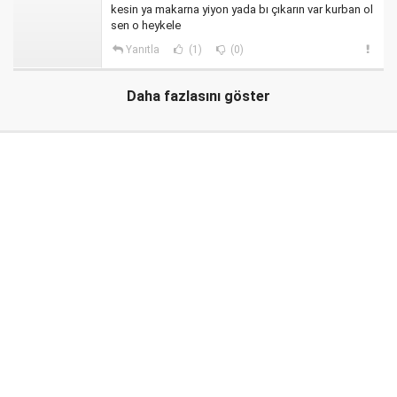
kesin ya makarna yiyon yada bı çıkarın var kurban ol
sen o heykele
Yanıtla
(1)
(0)
Daha fazlasını göster