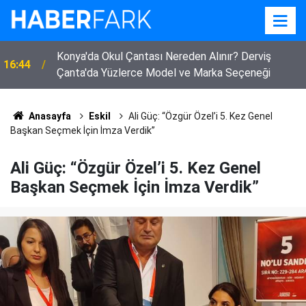
Konya'da Okul Çantası Nereden Alınır? Derviş
16:44
Çanta'da Yüzlerce Model ve Marka Seçeneği
Bor'da Yürek Yakan Yangın! 250 Küçükbaş Hayvan
14:37
Telef Oldu, 40 Ton Arpa Kül Oldu
Anasayfa
Eskil
Ali Güç: “Özgür Özel’i 5. Kez Genel
Başkan Seçmek İçin İmza Verdik”
Ali Güç: “Özgür Özel’i 5. Kez Genel
Başkan Seçmek İçin İmza Verdik”