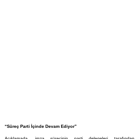
“Süreç Parti İçinde Devam Ediyor”
Açıklamada, imza sürecinin parti delegeleri tarafından