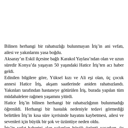
Bilinen herhangi bir rahatsızlığı bulunmayan İriş’in ani vefatı,
ailesi ve yakınlarını yasa boğdu.
Aksaray’ın Eskil ilçesine bağlı Karakol Yaylası’ndan olan ve uzun
süredir Konya’da yaşayan 50 yaşındaki Hatice İriş’ten acı haber
geldi.
Edinilen bilgilere göre, Yüksel kızı ve Ali eşi olan, üç çocuk
annesi Hatice İriş, akşam saatlerinde aniden rahatsızlandı.
Yakınları tarafından hastaneye götürülen İriş, burada yapılan tüm
müdahalelere rağmen yaşamını yitirdi.
Hatice İriş’in bilinen herhangi bir rahatsızlığının bulunmadığı
öğrenildi. Herhangi bir hastalık nedeniyle tedavi görmediği
belirtilen İriş’in kısa süre içerisinde hayatını kaybetmesi, ailesi ve
sevenleri için büyük bir şok ve üzüntüye neden oldu.
İriş’in vefat haberini alan yakınları büyük üzüntü yaşarken, üç