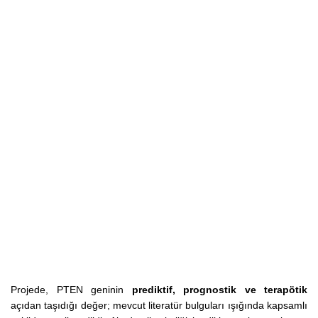
Projede, PTEN geninin
prediktif, prognostik ve terapötik
açıdan taşıdığı değer; mevcut literatür bulguları ışığında kapsamlı