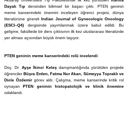
Aksaray Üniversitesi Tıp Fakültesinde ilk kez yürütülen
Kanıta
Dayalı Tıp
dersinden bilimsel bir başarı çıktı. PTEN geninin
meme kanserindeki önemini inceleyen öğrenci projesi, dünya
literatürüne girerek
Indian Journal of Gynecologic Oncology
(ESCI–Q4)
dergisinde yayımlanmak üzere kabul edildi. Bu
gelişme, fakültede bir ders çıktısının ilk kez uluslararası literatürde
yer alması açısından büyük önem taşıyor.
PTEN geninin meme kanserindeki rolü incelendi
Doç. Dr.
Ayşe İkinci Keleş
danışmanlığında yürütülen projede
öğrenciler
Büşra Erden, Fatma Nur Akan, Sümeyya Topraklı ve
Dicle Özdemir
görev aldı. Çalışma, meme kanserinde kritik rol
oynayan
PTEN geninin histopatolojik ve klinik önemine
odaklandı.