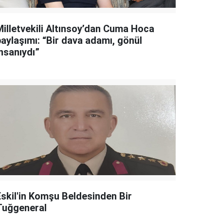
Milletvekili Altınsoy’dan Cuma Hoca
paylaşımı: “Bir dava adamı, gönül
nsanıydı”
Eskil'in Komşu Beldesinden Bir
Tuğgeneral