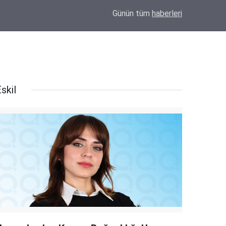
22:22
Milletvekili Altınsoy’dan Cuma Hoca paylaşımı
Günün tüm
haberleri
skil