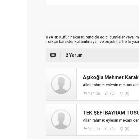
UYARI:
Küfür, hakaret, rencide edici cümleler veya imal
Türkçe karakter kullanılmayan ve büyük harflerle ya
2 Yorum
Aşıkoğlu Mehmet Karak
Allah rahmet eylesin mekanı cen
Yanıtla
(0)
(0)
TEK ŞEFİ BAYRAM TOS
Allah rahmet eylesin mekanı cen
Yanıtla
(0)
(0)