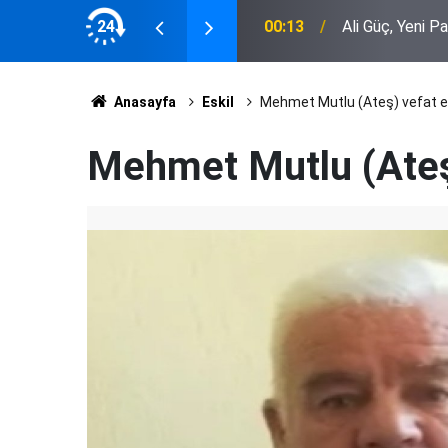
en Sadece Para Değil"
24
00:13
Ali Güç, Yeni Pa
Anasayfa
Eskil
Mehmet Mutlu (Ateş) vefat e
Mehmet Mutlu (Ateş)