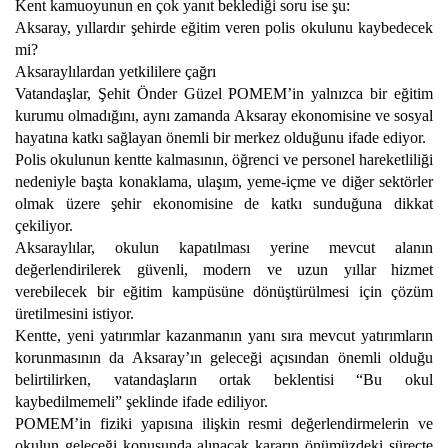
Kent kamuoyunun en çok yanıt beklediği soru ise şu:
Aksaray, yıllardır şehirde eğitim veren polis okulunu kaybedecek
mi?
Aksaraylılardan yetkililere çağrı
Vatandaşlar, Şehit Önder Güzel POMEM’in yalnızca bir eğitim
kurumu olmadığını, aynı zamanda Aksaray ekonomisine ve sosyal
hayatına katkı sağlayan önemli bir merkez olduğunu ifade ediyor.
Polis okulunun kentte kalmasının, öğrenci ve personel hareketliliği
nedeniyle başta konaklama, ulaşım, yeme-içme ve diğer sektörler
olmak üzere şehir ekonomisine de katkı sunduğuna dikkat
çekiliyor.
Aksaraylılar, okulun kapatılması yerine mevcut alanın
değerlendirilerek güvenli, modern ve uzun yıllar hizmet
verebilecek bir eğitim kampüsüne dönüştürülmesi için çözüm
üretilmesini istiyor.
Kentte, yeni yatırımlar kazanmanın yanı sıra mevcut yatırımların
korunmasının da Aksaray’ın geleceği açısından önemli olduğu
belirtilirken, vatandaşların ortak beklentisi “Bu okul
kaybedilmemeli” şeklinde ifade ediliyor.
POMEM’in fiziki yapısına ilişkin resmi değerlendirmelerin ve
okulun geleceği konusunda alınacak kararın önümüzdeki süreçte