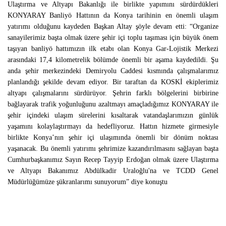
Ulaştırma ve Altyapı Bakanlığı ile birlikte yapımını sürdürdükleri
KONYARAY Banliyö Hattının da Konya tarihinin en önemli ulaşım
yatırımı olduğunu kaydeden Başkan Altay şöyle devam etti: “Organize
sanayilerimiz başta olmak üzere şehir içi toplu taşıması için büyük önem
taşıyan banliyö hattımızın ilk etabı olan Konya Gar-Lojistik Merkezi
arasındaki 17,4 kilometrelik bölümde önemli bir aşama kaydedildi. Şu
anda şehir merkezindeki Demiryolu Caddesi kısmında çalışmalarımız
planlandığı şekilde devam ediyor. Bir taraftan da KOSKİ ekiplerimiz
altyapı çalışmalarını sürdürüyor. Şehrin farklı bölgelerini birbirine
bağlayarak trafik yoğunluğunu azaltmayı amaçladığımız KONYARAY ile
şehir içindeki ulaşım sürelerini kısaltarak vatandaşlarımızın günlük
yaşamını kolaylaştırmayı da hedefliyoruz. Hattın hizmete girmesiyle
birlikte Konya’nın şehir içi ulaşımında önemli bir dönüm noktası
yaşanacak. Bu önemli yatırımı şehrimize kazandırılmasını sağlayan başta
Cumhurbaşkanımız Sayın Recep Tayyip Erdoğan olmak üzere Ulaştırma
ve Altyapı Bakanımız Abdülkadir Uraloğlu'na ve TCDD Genel
Müdürlüğümüze şükranlarımı sunuyorum” diye konuştu