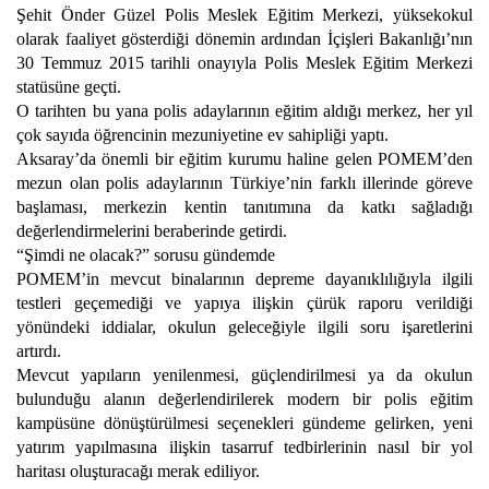
Şehit Önder Güzel Polis Meslek Eğitim Merkezi, yüksekokul
olarak faaliyet gösterdiği dönemin ardından İçişleri Bakanlığı’nın
30 Temmuz 2015 tarihli onayıyla Polis Meslek Eğitim Merkezi
statüsüne geçti.
O tarihten bu yana polis adaylarının eğitim aldığı merkez, her yıl
çok sayıda öğrencinin mezuniyetine ev sahipliği yaptı.
Aksaray’da önemli bir eğitim kurumu haline gelen POMEM’den
mezun olan polis adaylarının Türkiye’nin farklı illerinde göreve
başlaması, merkezin kentin tanıtımına da katkı sağladığı
değerlendirmelerini beraberinde getirdi.
“Şimdi ne olacak?” sorusu gündemde
POMEM’in mevcut binalarının depreme dayanıklılığıyla ilgili
testleri geçemediği ve yapıya ilişkin çürük raporu verildiği
yönündeki iddialar, okulun geleceğiyle ilgili soru işaretlerini
artırdı.
Mevcut yapıların yenilenmesi, güçlendirilmesi ya da okulun
bulunduğu alanın değerlendirilerek modern bir polis eğitim
kampüsüne dönüştürülmesi seçenekleri gündeme gelirken, yeni
yatırım yapılmasına ilişkin tasarruf tedbirlerinin nasıl bir yol
haritası oluşturacağı merak ediliyor.