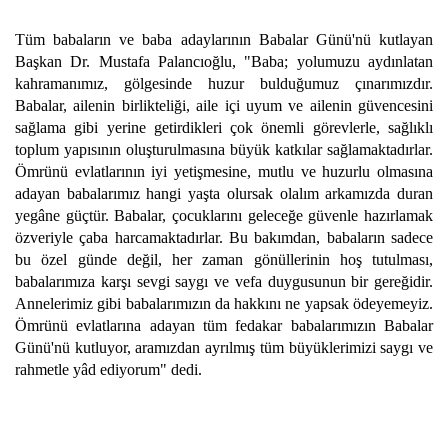
Tüm babaların ve baba adaylarının Babalar Günü'nü kutlayan
Başkan Dr. Mustafa Palancıoğlu, "Baba; yolumuzu aydınlatan
kahramanımız, gölgesinde huzur bulduğumuz çınarımızdır.
Babalar, ailenin birlikteliği, aile içi uyum ve ailenin güvencesini
sağlama gibi yerine getirdikleri çok önemli görevlerle, sağlıklı
toplum yapısının oluşturulmasına büyük katkılar sağlamaktadırlar.
Ömrünü evlatlarının iyi yetişmesine, mutlu ve huzurlu olmasına
adayan babalarımız hangi yaşta olursak olalım arkamızda duran
yegâne güçtür. Babalar, çocuklarını geleceğe güvenle hazırlamak
özveriyle çaba harcamaktadırlar. Bu bakımdan, babaların sadece
bu özel günde değil, her zaman gönüllerinin hoş tutulması,
babalarımıza karşı sevgi saygı ve vefa duygusunun bir gereğidir.
Annelerimiz gibi babalarımızın da hakkını ne yapsak ödeyemeyiz.
Ömrünü evlatlarına adayan tüm fedakar babalarımızın Babalar
Günü'nü kutluyor, aramızdan ayrılmış tüm büyüklerimizi saygı ve
rahmetle yâd ediyorum" dedi.