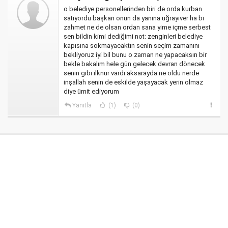
o belediye personellerinden biri de orda kurban
satıyordu başkan onun da yanına uğrayıver ha bi
zahmet ne de olsan ordan sana yime içme serbest
sen bildin kimi dediğimi not: zenginleri belediye
kapısına sokmayacaktın senin seçim zamanını
bekliyoruz iyi bil bunu o zaman ne yapacaksın bir
bekle bakalım hele gün gelecek devran dönecek
senin gibi ilknur vardı aksarayda ne oldu nerde
inşallah senin de eskilde yaşayacak yerin olmaz
diye ümit ediyorum
Yanıtla
(1)
(0)