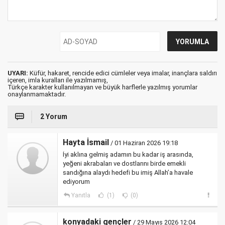
UYARI:
Küfür, hakaret, rencide edici cümleler veya imalar, inançlara saldırı
içeren, imla kuralları ile yazılmamış,
Türkçe karakter kullanılmayan ve büyük harflerle yazılmış yorumlar
onaylanmamaktadır.
2 Yorum
Hayta İsmail
/ 01 Haziran 2026 19:18
İyi aklına gelmiş adamın bu kadar iş arasında,
yeğeni akrabaları ve dostlarını birde emekli
sandığına alaydı hedefi bu imiş Allah’a havale
ediyorum
Yanıtla
(1)
(0)
konyadaki gençler
/ 29 Mayıs 2026 12:04