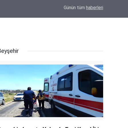
"Telkin (Talkın) Ölüye Değil, Diriye Verilir"... Bayram Hoca'dan Cenazede Dikkat Çeken
11:06
Günün tüm
haberleri
Sözler!
Beyşehir