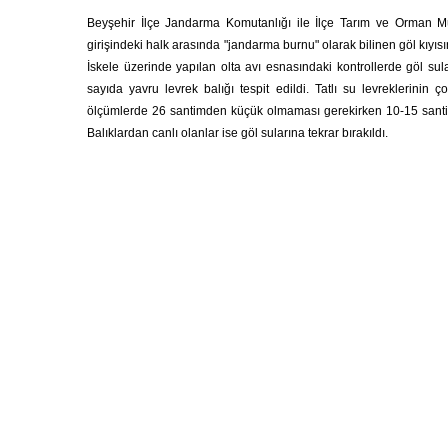
Beyşehir İlçe Jandarma Komutanlığı ile İlçe Tarım ve Orman M
girişindeki halk arasında "jandarma burnu" olarak bilinen göl kıyısı
İskele üzerinde yapılan olta avı esnasındaki kontrollerde göl sula
sayıda yavru levrek balığı tespit edildi. Tatlı su levreklerini
ölçümlerde 26 santimden küçük olmaması gerekirken 10-15 santim
Balıklardan canlı olanlar ise göl sularına tekrar bırakıldı.