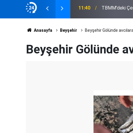
inin Tutumu Belli Oldu
24
11:33
Eskil'de Tosun 
Anasayfa
Beyşehir
Beyşehir Gölünde avcılar
Beyşehir Gölünde av