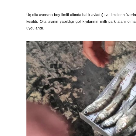
Üç olta avcısına boy limiti altında balık avladığı ve limitlerin üzer
kesildi. Olta avının yapıldığı göl kıyılarının milli park alanı o
uygulandı.