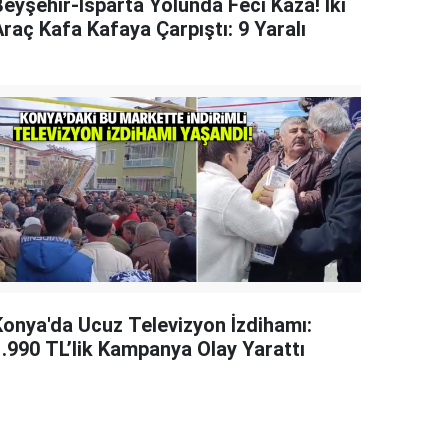
Beyşehir-Isparta Yolunda Feci Kaza! İki
raç Kafa Kafaya Çarpıştı: 9 Yaralı
Konya'da Ucuz Televizyon İzdihamı:
1.990 TL’lik Kampanya Olay Yarattı