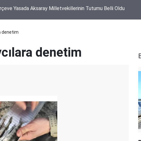
Yaylası Yol Ayrımında Traktör ile Otomobil Çarpıştı
a denetim
cılara denetim