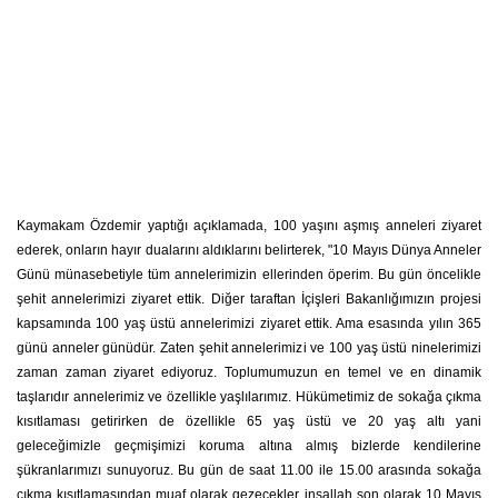
Kaymakam Özdemir yaptığı açıklamada, 100 yaşını aşmış anneleri ziyaret
ederek, onların hayır dualarını aldıklarını belirterek, "10 Mayıs Dünya Anneler
Günü münasebetiyle tüm annelerimizin ellerinden öperim. Bu gün öncelikle
şehit annelerimizi ziyaret ettik. Diğer taraftan İçişleri Bakanlığımızın projesi
kapsamında 100 yaş üstü annelerimizi ziyaret ettik. Ama esasında yılın 365
günü anneler günüdür. Zaten şehit annelerimizi ve 100 yaş üstü ninelerimizi
zaman zaman ziyaret ediyoruz. Toplumumuzun en temel ve en dinamik
taşlarıdır annelerimiz ve özellikle yaşlılarımız. Hükümetimiz de sokağa çıkma
kısıtlaması getirirken de özellikle 65 yaş üstü ve 20 yaş altı yani
geleceğimizle geçmişimizi koruma altına almış bizlerde kendilerine
şükranlarımızı sunuyoruz. Bu gün de saat 11.00 ile 15.00 arasında sokağa
çıkma kısıtlamasından muaf olarak gezecekler inşallah son olarak 10 Mayıs