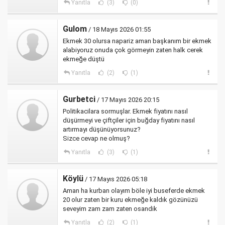
Yanıtla
(3)
(0)
Gulom
/ 18 Mayıs 2026 01:55
Ekmek 30 olursa napariz aman başkanım bir ekmek
alabiyoruz onuda çok görmeyin zaten halk cerek
ekmeğe düştü
Yanıtla
(2)
(1)
Gurbetci
/ 17 Mayıs 2026 20:15
Politikacilara sormuşlar. Ekmek fiyatını nasıl
düşürmeyi ve çiftçiler için buğday fiyatını nasıl
artırmayı düşünüyorsunuz?
Sizce cevap ne olmuş?
Yanıtla
(3)
(1)
Köylü
/ 17 Mayıs 2026 05:18
Aman ha kurban olayım böle iyi buseferde ekmek
20 olur zaten bir kuru ekmeğe kaldık gözünüzü
seveyim zam zam zaten osandik
Yanıtla
(2)
(1)