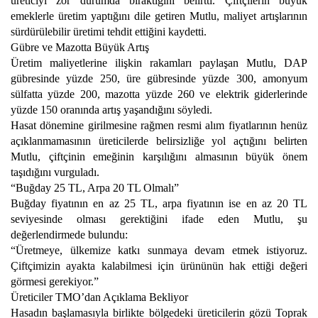
üreticiyi zor durumda bıraktığını belirtti. Çiftçilerin büyük
emeklerle üretim yaptığını dile getiren Mutlu, maliyet artışlarının
sürdürülebilir üretimi tehdit ettiğini kaydetti.
Gübre ve Mazotta Büyük Artış
Üretim maliyetlerine ilişkin rakamları paylaşan Mutlu, DAP
gübresinde yüzde 250, üre gübresinde yüzde 300, amonyum
sülfatta yüzde 200, mazotta yüzde 260 ve elektrik giderlerinde
yüzde 150 oranında artış yaşandığını söyledi.
Hasat dönemine girilmesine rağmen resmi alım fiyatlarının henüz
açıklanmamasının üreticilerde belirsizliğe yol açtığını belirten
Mutlu, çiftçinin emeğinin karşılığını almasının büyük önem
taşıdığını vurguladı.
“Buğday 25 TL, Arpa 20 TL Olmalı”
Buğday fiyatının en az 25 TL, arpa fiyatının ise en az 20 TL
seviyesinde olması gerektiğini ifade eden Mutlu, şu
değerlendirmede bulundu:
“Üretmeye, ülkemize katkı sunmaya devam etmek istiyoruz.
Çiftçimizin ayakta kalabilmesi için ürününün hak ettiği değeri
görmesi gerekiyor.”
Üreticiler TMO’dan Açıklama Bekliyor
Hasadın başlamasıyla birlikte bölgedeki üreticilerin gözü Toprak