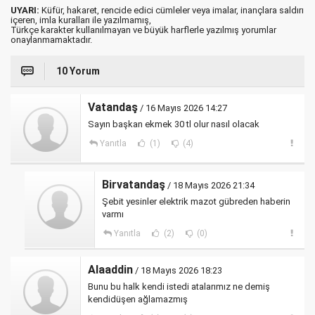
UYARI:
Küfür, hakaret, rencide edici cümleler veya imalar, inançlara saldırı
içeren, imla kuralları ile yazılmamış,
Türkçe karakter kullanılmayan ve büyük harflerle yazılmış yorumlar
onaylanmamaktadır.
10 Yorum
Vatandaş
/ 16 Mayıs 2026 14:27
Sayın başkan ekmek 30 tl olur nasıl olacak
Yanıtla
(1)
(4)
Birvatandaş
/ 18 Mayıs 2026 21:34
Şebit yesinler elektrik mazot gübreden haberin
varmı
Yanıtla
(2)
(0)
Alaaddin
/ 18 Mayıs 2026 18:23
Bunu bu halk kendi istedi atalarımız ne demiş
kendidüşen ağlamazmış