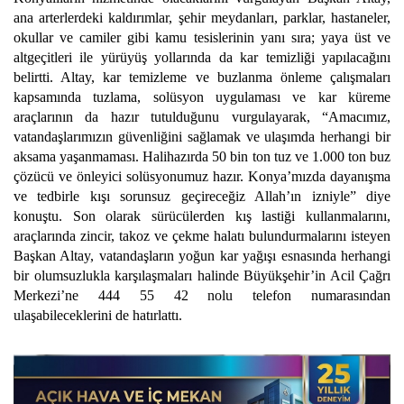
ana arterlerdeki kaldırımlar, şehir meydanları, parklar, hastaneler,
okullar ve camiler gibi kamu tesislerinin yanı sıra; yaya üst ve
altgeçitleri ile yürüyüş yollarında da kar temizliği yapılacağını
belirtti. Altay, kar temizleme ve buzlanma önleme çalışmaları
kapsamında tuzlama, solüsyon uygulaması ve kar küreme
araçlarının da hazır tutulduğunu vurgulayarak, “Amacımız,
vatandaşlarımızın güvenliğini sağlamak ve ulaşımda herhangi bir
aksama yaşanmaması. Halihazırda 50 bin ton tuz ve 1.000 ton buz
çözücü ve önleyici solüsyonumuz hazır. Konya’mızda dayanışma
ve tedbirle kışı sorunsuz geçireceğiz Allah’ın izniyle” diye
konuştu. Son olarak sürücülerden kış lastiği kullanmalarını,
araçlarında zincir, takoz ve çekme halatı bulundurmalarını isteyen
Başkan Altay, vatandaşların yoğun kar yağışı esnasında herhangi
bir olumsuzlukla karşılaşmaları halinde Büyükşehir’in Acil Çağrı
Merkezi’ne 444 55 42 nolu telefon numarasından
ulaşabileceklerini de hatırlattı.