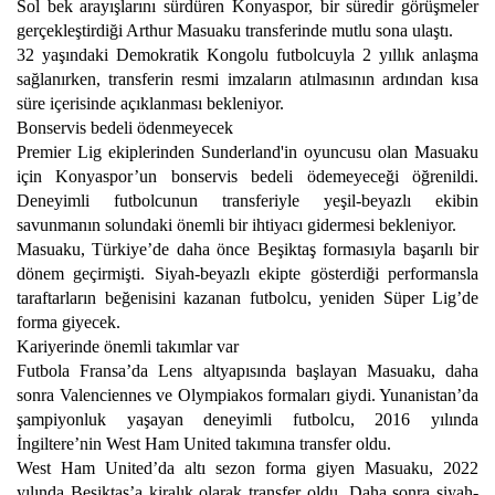
Sol bek arayışlarını sürdüren Konyaspor, bir süredir görüşmeler
gerçekleştirdiği Arthur Masuaku transferinde mutlu sona ulaştı.
32 yaşındaki Demokratik Kongolu futbolcuyla 2 yıllık anlaşma
sağlanırken, transferin resmi imzaların atılmasının ardından kısa
süre içerisinde açıklanması bekleniyor.
Bonservis bedeli ödenmeyecek
Premier Lig ekiplerinden Sunderland'in oyuncusu olan Masuaku
için Konyaspor’un bonservis bedeli ödemeyeceği öğrenildi.
Deneyimli futbolcunun transferiyle yeşil-beyazlı ekibin
savunmanın solundaki önemli bir ihtiyacı gidermesi bekleniyor.
Masuaku, Türkiye’de daha önce Beşiktaş formasıyla başarılı bir
dönem geçirmişti. Siyah-beyazlı ekipte gösterdiği performansla
taraftarların beğenisini kazanan futbolcu, yeniden Süper Lig’de
forma giyecek.
Kariyerinde önemli takımlar var
Futbola Fransa’da Lens altyapısında başlayan Masuaku, daha
sonra Valenciennes ve Olympiakos formaları giydi. Yunanistan’da
şampiyonluk yaşayan deneyimli futbolcu, 2016 yılında
İngiltere’nin West Ham United takımına transfer oldu.
West Ham United’da altı sezon forma giyen Masuaku, 2022
yılında Beşiktaş’a kiralık olarak transfer oldu. Daha sonra siyah-