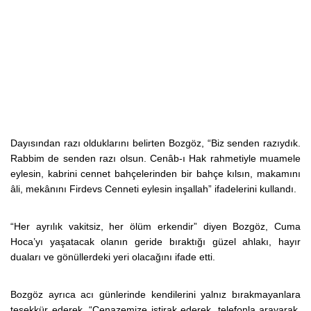
Dayısından razı olduklarını belirten Bozgöz, “Biz senden razıydık.
Rabbim de senden razı olsun. Cenâb-ı Hak rahmetiyle muamele
eylesin, kabrini cennet bahçelerinden bir bahçe kılsın, makamını
âli, mekânını Firdevs Cenneti eylesin inşallah” ifadelerini kullandı.
“Her ayrılık vakitsiz, her ölüm erkendir” diyen Bozgöz, Cuma
Hoca’yı yaşatacak olanın geride bıraktığı güzel ahlakı, hayır
duaları ve gönüllerdeki yeri olacağını ifade etti.
Bozgöz ayrıca acı günlerinde kendilerini yalnız bırakmayanlara
teşekkür ederek, “Cenazemize iştirak ederek, telefonla arayarak,