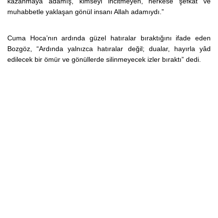
kazanmaya adamış, kimseyi incitmeyen, herkese şefkat ve
muhabbetle yaklaşan gönül insanı Allah adamıydı.”
Cuma Hoca’nın ardında güzel hatıralar bıraktığını ifade eden
Bozgöz, “Ardında yalnızca hatıralar değil; dualar, hayırla yâd
edilecek bir ömür ve gönüllerde silinmeyecek izler bıraktı” dedi.