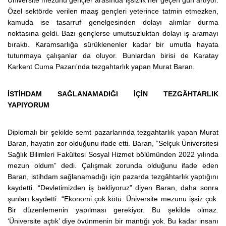
Üniversite mezunu gençler arasında işsizlik her geçen gün artıyor.
Özel sektörde verilen maaş gençleri yeterince tatmin etmezken,
kamuda ise tasarruf genelgesinden dolayı alımlar durma
noktasına geldi. Bazı gençlerse umutsuzluktan dolayı iş aramayı
bıraktı. Karamsarlığa sürüklenenler kadar bir umutla hayata
tutunmaya çalışanlar da oluyor. Bunlardan birisi de Karatay
Karkent Cuma Pazarı'nda tezgahtarlık yapan Murat Baran.
İSTİHDAM SAĞLANAMADIĞI İÇİN TEZGÂHTARLIK
YAPIYORUM
Diplomalı bir şekilde semt pazarlarında tezgahtarlık yapan Murat
Baran, hayatın zor olduğunu ifade etti. Baran, “Selçuk Üniversitesi
Sağlık Bilimleri Fakültesi Sosyal Hizmet bölümünden 2022 yılında
mezun oldum” dedi. Çalışmak zorunda olduğunu ifade eden
Baran, istihdam sağlanamadığı için pazarda tezgâhtarlık yaptığını
kaydetti. “Devletimizden iş bekliyoruz” diyen Baran, daha sonra
şunları kaydetti: “Ekonomi çok kötü. Üniversite mezunu işsiz çok.
Bir düzenlemenin yapılması gerekiyor. Bu şekilde olmaz.
‘Üniversite açtık’ diye övünmenin bir mantığı yok. Bu kadar insanı