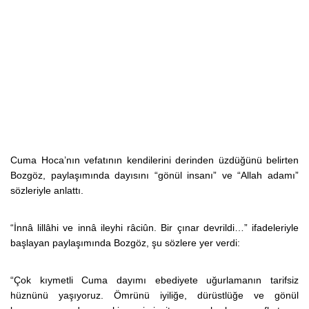
Cuma Hoca’nın vefatının kendilerini derinden üzdüğünü belirten
Bozgöz, paylaşımında dayısını “gönül insanı” ve “Allah adamı”
sözleriyle anlattı.
“İnnâ lillâhi ve innâ ileyhi râciûn. Bir çınar devrildi…” ifadeleriyle
başlayan paylaşımında Bozgöz, şu sözlere yer verdi:
“Çok kıymetli Cuma dayımı ebediyete uğurlamanın tarifsiz
hüznünü yaşıyoruz. Ömrünü iyiliğe, dürüstlüğe ve gönül