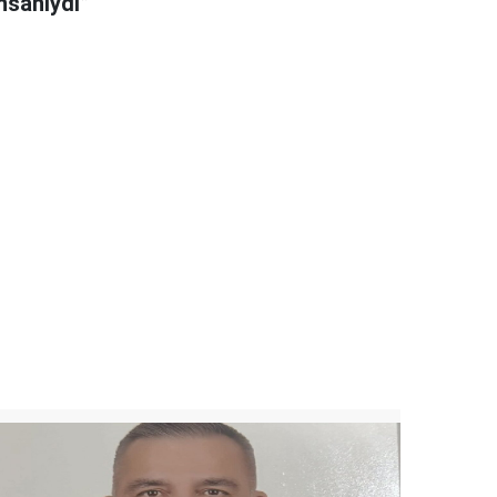
nsanıydı”