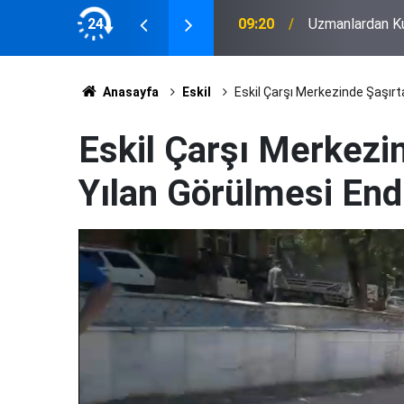
 desteği
24
09:20
Uzmanlardan Ku
Anasayfa
Eskil
Eskil Çarşı Merkezinde Şaşırt
Eskil Çarşı Merkezin
Yılan Görülmesi Endi