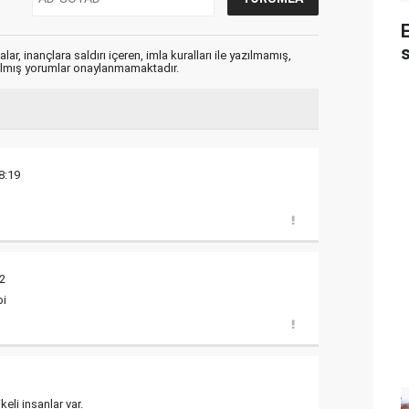
s
ar, inançlara saldırı içeren, imla kuralları ile yazılmamış,
zılmış yorumlar onaylanmamaktadır.
8:19
52
bi
keli insanlar var.