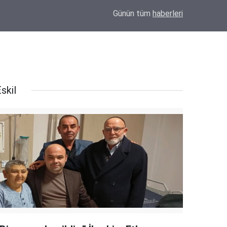
00:13
Ali Güç, Yeni Parti Eskil İlçe Kurucu Başkanı o
Günün tüm
haberleri
skil