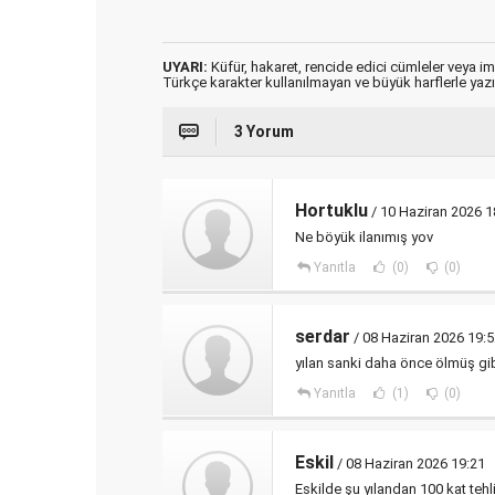
UYARI:
Küfür, hakaret, rencide edici cümleler veya imal
Türkçe karakter kullanılmayan ve büyük harflerle ya
3 Yorum
Hortuklu
/ 10 Haziran 2026 1
Ne böyük ilanımış yov
Yanıtla
(0)
(0)
serdar
/ 08 Haziran 2026 19:
yılan sanki daha önce ölmüş gi
Yanıtla
(1)
(0)
Eskil
/ 08 Haziran 2026 19:21
Eskilde şu yılandan 100 kat tehli