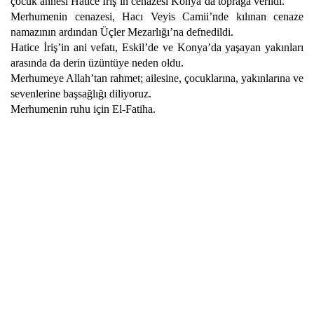
çocuk annesi Hatice İriş’in cenazesi Konya’da toprağa verildi.
Merhumenin cenazesi, Hacı Veyis Camii’nde kılınan cenaze
namazının ardından Üçler Mezarlığı’na defnedildi.
Hatice İriş’in ani vefatı, Eskil’de ve Konya’da yaşayan yakınları
arasında da derin üzüntüye neden oldu.
Merhumeye Allah’tan rahmet; ailesine, çocuklarına, yakınlarına ve
sevenlerine başsağlığı diliyoruz.
Merhumenin ruhu için El-Fatiha.