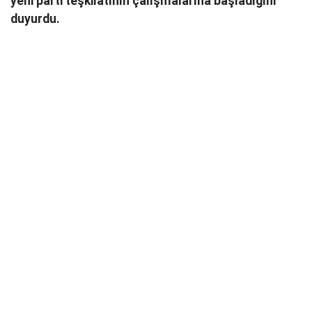
yeni parti teşkilatının çalışmalarına başladığını
duyurdu.