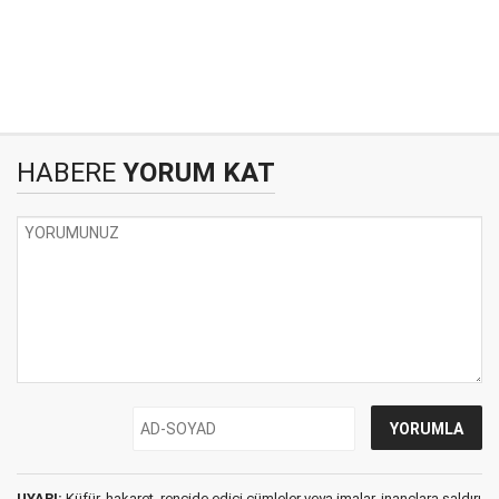
HABERE
YORUM KAT
UYARI:
Küfür, hakaret, rencide edici cümleler veya imalar, inançlara saldırı