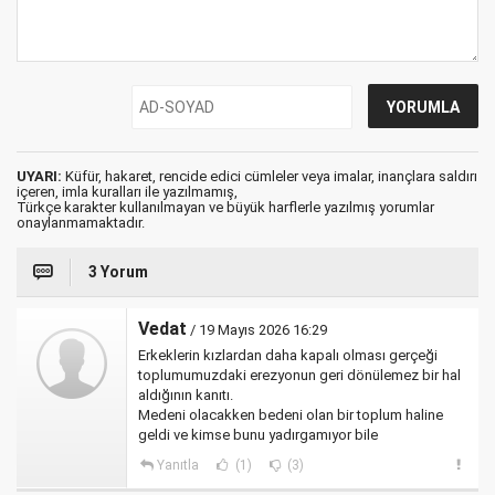
UYARI:
Küfür, hakaret, rencide edici cümleler veya imalar, inançlara saldırı
içeren, imla kuralları ile yazılmamış,
Türkçe karakter kullanılmayan ve büyük harflerle yazılmış yorumlar
onaylanmamaktadır.
3 Yorum
Vedat
/ 19 Mayıs 2026 16:29
Erkeklerin kızlardan daha kapalı olması gerçeği
toplumumuzdaki erezyonun geri dönülemez bir hal
aldığının kanıtı.
Medeni olacakken bedeni olan bir toplum haline
geldi ve kimse bunu yadırgamıyor bile
Yanıtla
(1)
(3)