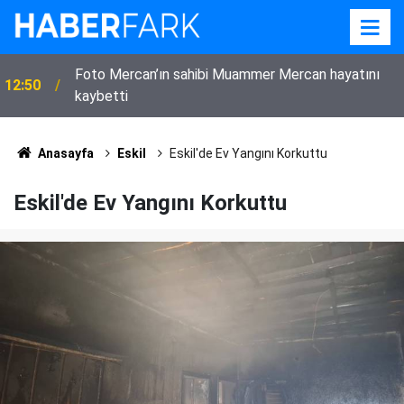
Mehir Vakfı’ndan Suriye’ye 80 milyon TL’lik düğün
10:47
desteği
Anasayfa
Eskil
Eskil'de Ev Yangını Korkuttu
Eskil'de Ev Yangını Korkuttu