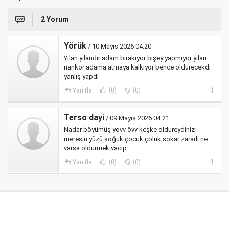
2 Yorum
Yörük
/ 10 Mayıs 2026 04:20
Yılan yılandir adam bırakıyor bişey yapmıyor yılan
nankör adama atmaya kalkıyor bence oldurecekdi
yanlış yapdi
Yanıtla
(0)
(0)
Terso dayi
/ 09 Mayıs 2026 04:21
Nadar böyümüş yovv övv keşke oldureydiniz
meresin yüzü soğuk çocuk çoluk sokar zararlı ne
varsa öldürmek vacip
Yanıtla
(0)
(0)