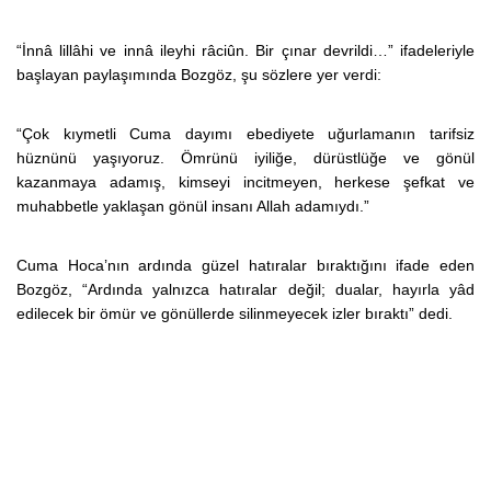
“İnnâ lillâhi ve innâ ileyhi râciûn. Bir çınar devrildi…” ifadeleriyle
başlayan paylaşımında Bozgöz, şu sözlere yer verdi:
“Çok kıymetli Cuma dayımı ebediyete uğurlamanın tarifsiz
hüznünü yaşıyoruz. Ömrünü iyiliğe, dürüstlüğe ve gönül
kazanmaya adamış, kimseyi incitmeyen, herkese şefkat ve
muhabbetle yaklaşan gönül insanı Allah adamıydı.”
Cuma Hoca’nın ardında güzel hatıralar bıraktığını ifade eden
Bozgöz, “Ardında yalnızca hatıralar değil; dualar, hayırla yâd
edilecek bir ömür ve gönüllerde silinmeyecek izler bıraktı” dedi.