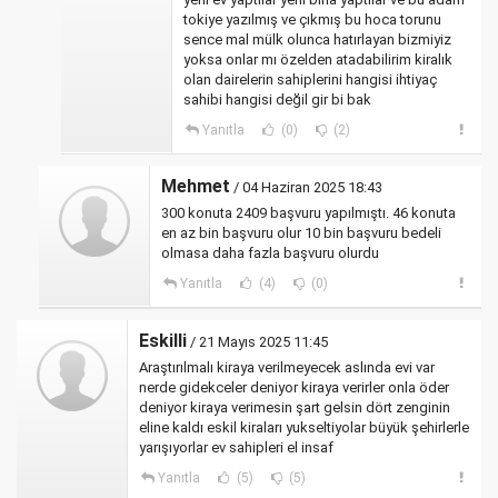
tokiye yazılmış ve çıkmış bu hoca torunu
sence mal mülk olunca hatırlayan bizmiyiz
yoksa onlar mı özelden atadabilirim kiralık
olan dairelerin sahiplerini hangisi ihtiyaç
sahibi hangisi değil gir bi bak
Yanıtla
(0)
(2)
Mehmet
/ 04 Haziran 2025 18:43
300 konuta 2409 başvuru yapılmıştı. 46 konuta
en az bin başvuru olur 10 bin başvuru bedeli
olmasa daha fazla başvuru olurdu
Yanıtla
(4)
(0)
Eskilli
/ 21 Mayıs 2025 11:45
Araştırılmalı kiraya verilmeyecek aslında evi var
nerde gidekceler deniyor kiraya verirler onla öder
deniyor kiraya verimesin şart gelsin dört zenginin
eline kaldı eskil kiraları yukseltiyolar büyük şehirlerle
yarışıyorlar ev sahipleri el insaf
Yanıtla
(5)
(5)