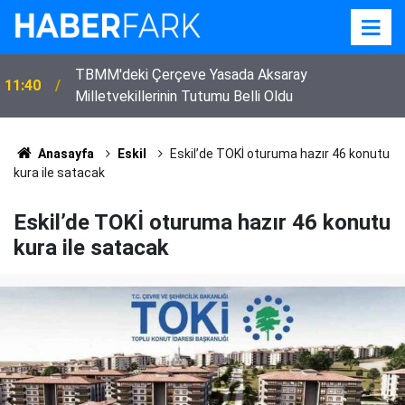
TBMM'deki Çerçeve Yasada Aksaray
11:40
Milletvekillerinin Tutumu Belli Oldu
Anasayfa
Eskil
Eskil’de TOKİ oturuma hazır 46 konutu
kura ile satacak
Eskil’de TOKİ oturuma hazır 46 konutu
kura ile satacak