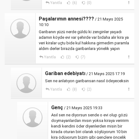
Yanıtla
(6)
(0)
Paşalarımın annesi????
/ 21 Mayıs 2025
10:10
Garibanın yüzü nerde güldü ki zenginler yaşadı
adamın köyde evi var şehirde var bidaha alır kira ya
veri kiralar uçtu bide kul hakkına girmedim paramla
aldım derler birazda garibanlara yönelik yapın
Yanıtla
(2)
(7)
Gariban edebiyatı
/ 21 Mayıs 2025 17:19
Sen ne anlatıyon garibansan nasıl ödeyeceksin
Yanıtla
(8)
(2)
Genç
/ 21 Mayıs 2025 19:33
Asıl sen ne diyorsun sende o evi olup gözü
doymayanlardan mısın yoksa kiraya veririrm
kendi kendini öder diyenlerden misin bir
kirada oturan biri olarak söylüyorum 10 bin
kira ödüyorum bizim gibi gençlere öncelik