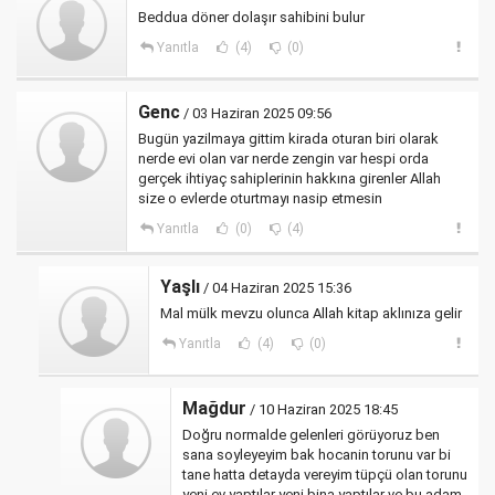
Beddua döner dolaşır sahibini bulur
Yanıtla
(4)
(0)
Genc
/ 03 Haziran 2025 09:56
Bugün yazilmaya gittim kirada oturan biri olarak
nerde evi olan var nerde zengin var hespi orda
gerçek ihtiyaç sahiplerinin hakkına girenler Allah
size o evlerde oturtmayı nasip etmesin
Yanıtla
(0)
(4)
Yaşlı
/ 04 Haziran 2025 15:36
Mal mülk mevzu olunca Allah kitap aklınıza gelir
Yanıtla
(4)
(0)
Mağdur
/ 10 Haziran 2025 18:45
Doğru normalde gelenleri görüyoruz ben
sana soyleyeyim bak hocanin torunu var bi
tane hatta detayda vereyim tüpçü olan torunu
yeni ev yaptılar yeni bina yaptılar ve bu adam