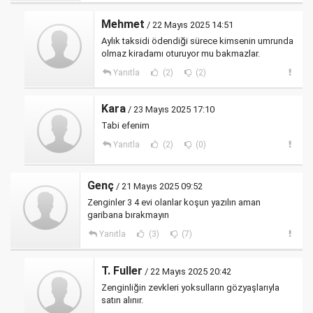
Mehmet
/ 22 Mayıs 2025 14:51
Aylık taksidi ödendiği sürece kimsenin umrunda
olmaz kiradamı oturuyor mu bakmazlar.
Yanıtla
(2)
(2)
Kara
/ 23 Mayıs 2025 17:10
Tabi efenim
Yanıtla
(2)
(0)
Genç
/ 21 Mayıs 2025 09:52
Zenginler 3 4 evi olanlar koşun yazılın aman
garibana bırakmayın
Yanıtla
(3)
(7)
T. Fuller
/ 22 Mayıs 2025 20:42
Zenginliğin zevkleri yoksulların gözyaşlarıyla
satın alınır.