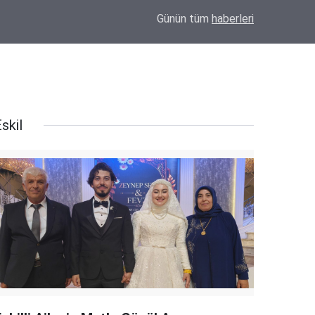
20:20
Eskil'e Kazandırılan Yatırımlara Anlamlı Teşe
Günün tüm
haberleri
skil