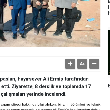
E
paslan, hayırsever Ali Ermiş tarafından
E
t etti. Ziyarette, 8 derslik ve toplamda 17
çalışmaları yerinde incelendi.
yapım süreci hakkında bilgi alırken, binanın bölümleri ve teknik
önemine vurgu yaparak, hayırsever Ali Ermiş'e katkılarından dolayı