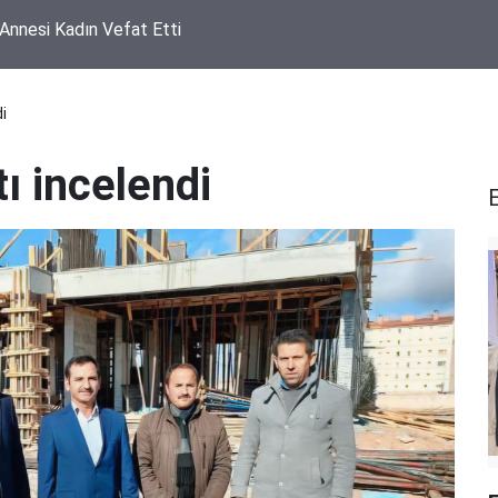
rında Soğan Tepkisi! 300 TL'ye Aldığı Çuvalın Altı Çürük Çıktı
i
tı incelendi
E