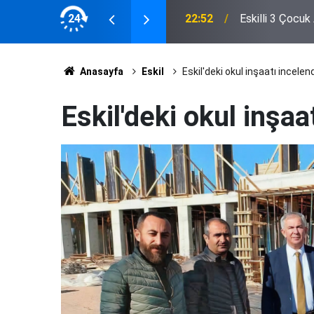
24
22:31
Eskil Semt Paza
Anasayfa
Eskil
Eskil'deki okul inşaatı incelend
Eskil'deki okul inşaa