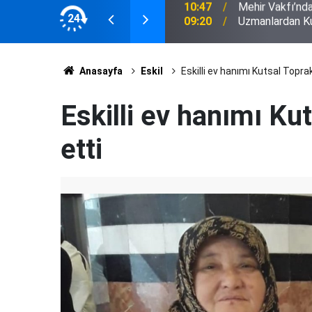
 desteği
24
09:20
Uzmanlardan Ku
Anasayfa
Eskil
Eskilli ev hanımı Kutsal Topra
Eskilli ev hanımı Ku
etti