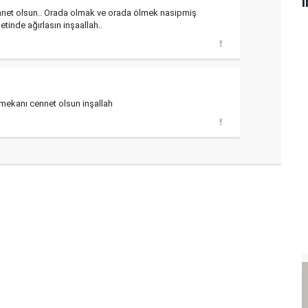
i
nnet olsun.. Orada olmak ve orada ölmek nasipmiş
tinde ağırlasın inşaallah..
 mekanı cennet olsun inşallah