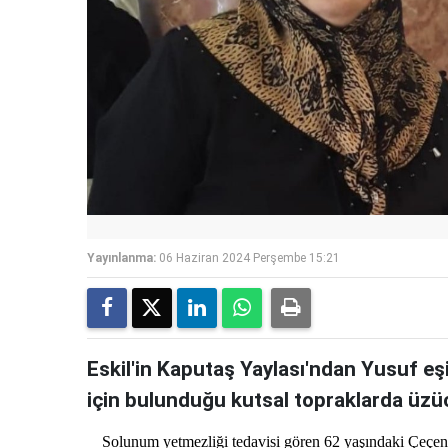
Yayınlanma:
06 Haziran 2024 Perşembe 15:21
Eskil'in Kaputaş Yaylası'ndan Yusuf eş
için bulunduğu kutsal topraklarda üzüc
Solunum yetmezliği tedavisi gören 62 yaşındaki Çeçen 