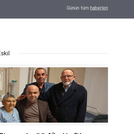
00:13
Ali Güç, Yeni Parti Eskil İlçe Kurucu Başkanı o
Günün tüm
haberleri
skil