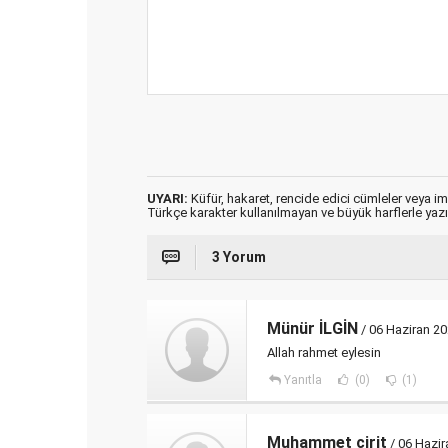
UYARI:
Küfür, hakaret, rencide edici cümleler veya imal
Türkçe karakter kullanılmayan ve büyük harflerle ya
3 Yorum
Münür İLGİN
/ 06 Haziran 20
Allah rahmet eylesin
Yanıtla
(0)
(1)
Muhammet cirit
/ 06 Hazir