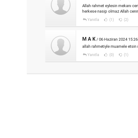
Allah rahmet eylesin mekanı ce
herkese nasip olmaz Allah cenne
Yanıtla
(1)
(2)
M A K
/ 06 Haziran 2024 15:26
allah rahmetiyle muamele etsin
Yanıtla
(0)
(1)