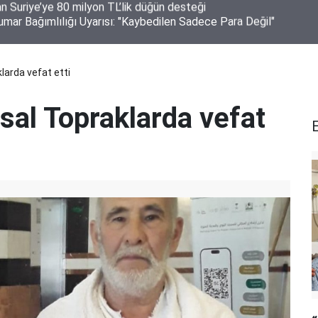
mar Bağımlılığı Uyarısı: "Kaybedilen Sadece Para Değil"
klarda vefat etti
tsal Topraklarda vefat
E