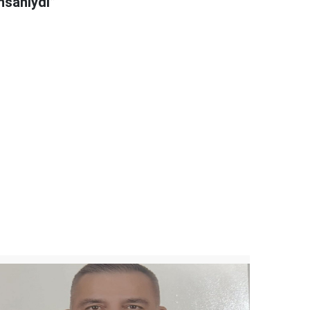
nsanıydı”