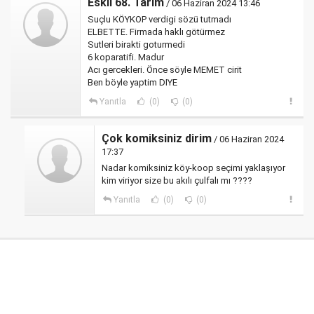
Eskil 68. Tarim
/ 06 Haziran 2024 13:46
Suçlu KÖYKOP verdigi sözü tutmadı
ELBETTE. Firmada haklı götürmez
Sutleri birakti goturmedi
6 koparatifi. Madur
Acı gercekleri. Önce söyle MEMET cirit
Ben böyle yaptim DIYE
Yanıtla
(0)
(0)
Çok komiksiniz dirim
/ 06 Haziran 2024
17:37
Nadar komiksiniz köy-koop seçimi yaklaşıyor
kim viriyor size bu akılı çulfalı mı ????
Yanıtla
(0)
(0)