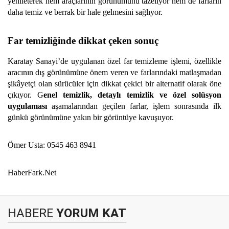
yenileterek hem araçlarının görünümünü tazeliyor hem de farların
daha temiz ve berrak bir hale gelmesini sağlıyor.
Far temizliğinde dikkat çeken sonuç
Karatay Sanayi’de uygulanan özel far temizleme işlemi, özellikle
aracının dış görünümüne önem veren ve farlarındaki matlaşmadan
şikâyetçi olan sürücüler için dikkat çekici bir alternatif olarak öne
çıkıyor. G
enel temizlik, detaylı temizlik ve özel solüsyon
uygulaması
aşamalarından geçilen farlar, işlem sonrasında ilk
günkü görünümüne yakın bir görüntüye kavuşuyor.
Ömer Usta: 0545 463 8941
HaberFark.Net
HABERE
YORUM KAT