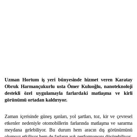
Uzman Hortum iş yeri bünyesinde hizmet veren Karatay
Obruk Harmançukurlu usta Ömer Kuluoğlu, nanoteknoloji
destekli özel uygulamayla farlardaki matlaşma ve kirli
görünümü ortadan kaldırıyor.
Zaman içerisinde güneş ışınları, yol şartları, toz, kir ve çevresel
etkenler nedeniyle otomobillerin farlarında matlaşma ve sararma
meydana gelebiliyor. Bu durum hem aracın dış görünümünü
olumsuz etkiliyor hem de farların ışık performansını düşürebiliyor.