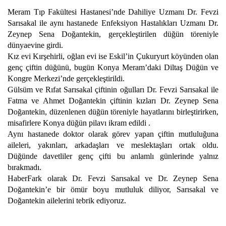
Meram Tıp Fakültesi Hastanesi’nde Dahiliye Uzmanı Dr. Fevzi
Sarısakal ile aynı hastanede Enfeksiyon Hastalıkları Uzmanı Dr.
Zeynep Sena Doğantekin, gerçekleştirilen düğün töreniyle
dünyaevine girdi.
Kız evi Kırşehirli, oğlan evi ise Eskil’in Çukuryurt köyünden olan
genç çiftin düğünü, bugün Konya Meram’daki Diltaş Düğün ve
Kongre Merkezi’nde gerçekleştirildi.
Gülsüm ve Rıfat Sarısakal çiftinin oğulları Dr. Fevzi Sarısakal ile
Fatma ve Ahmet Doğantekin çiftinin kızları Dr. Zeynep Sena
Doğantekin, düzenlenen düğün töreniyle hayatlarını birleştirirken,
misafirlere Konya düğün pilavı ikram edildi .
Aynı hastanede doktor olarak görev yapan çiftin mutluluğuna
aileleri, yakınları, arkadaşları ve meslektaşları ortak oldu.
Düğünde davetliler genç çifti bu anlamlı günlerinde yalnız
bırakmadı.
HaberFark olarak Dr. Fevzi Sarısakal ve Dr. Zeynep Sena
Doğantekin’e bir ömür boyu mutluluk diliyor, Sarısakal ve
Doğantekin ailelerini tebrik ediyoruz.