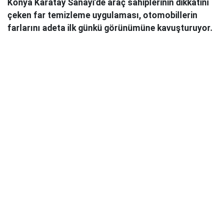
Konya Karatay Sanayi’de araç sahiplerinin dikkatini
çeken far temizleme uygulaması, otomobillerin
farlarını adeta ilk günkü görünümüne kavuşturuyor.