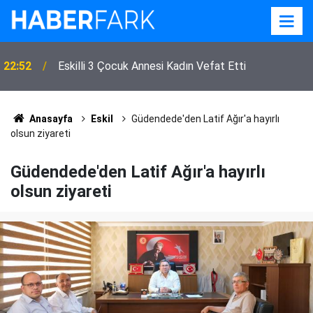
22:52
Eskilli 3 Çocuk Annesi Kadın Vefat Etti
Eskil Semt Pazarında Soğan Tepkisi! 300 TL'ye
22:31
Aldığı Çuvalın Altı Çürük Çıktı
Anasayfa
Eskil
Güdendede'den Latif Ağır'a hayırlı
olsun ziyareti
Güdendede'den Latif Ağır'a hayırlı
olsun ziyareti