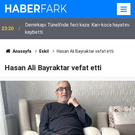
23:00
Güdendede’den MHP Eskil kongresi sonrası mesaj
Anasayfa
Eskil
Hasan Ali Bayraktar vefat etti
Hasan Ali Bayraktar vefat etti