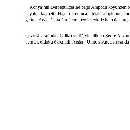
Konya’nın Derbent ilçesine bağlı Arapözü köyünden ola
hayatını kaybetti. Hayatı boyunca ihtiyaç sahiplerine, ço
getiren Arslan’ın vefatı, hem memleketinde hem de tanıya
Çevresi tarafından iyilikseverliğiyle bilinen Şerife Arsla
vermek olduğu öğrenildi. Arslan, Umre ziyareti sırasında g