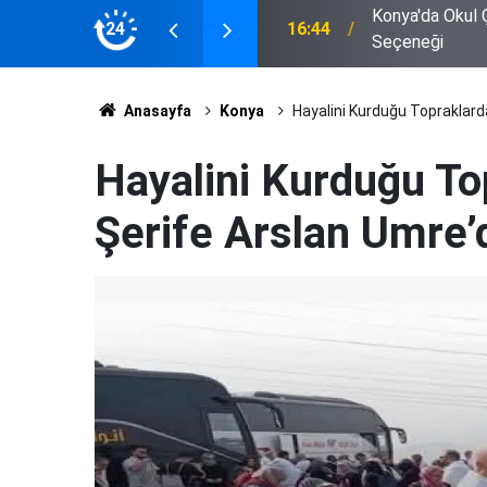
Konya'da Okul 
ı Her Şeyi Kaydetti
24
16:44
Seçeneği
Anasayfa
Konya
Hayalini Kurduğu Topraklarda
Hayalini Kurduğu Top
Şerife Arslan Umre’