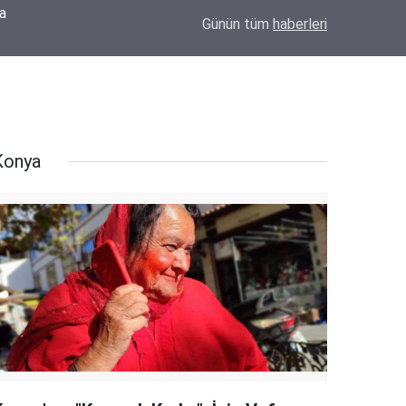
ka
14:37
Bor'da Yürek Yakan Yangın! 250 Küçükbaş Ha
Günün tüm
haberleri
Konya