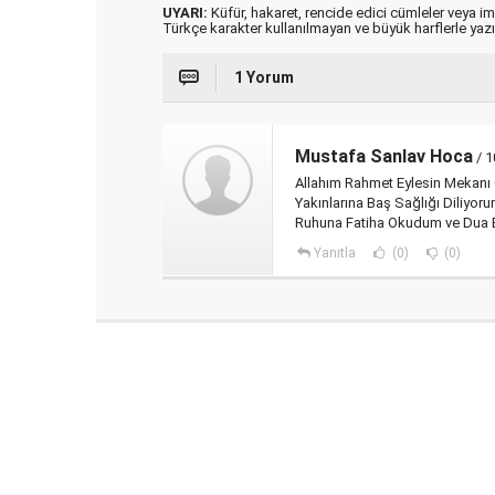
UYARI:
Küfür, hakaret, rencide edici cümleler veya imal
Türkçe karakter kullanılmayan ve büyük harflerle ya
1 Yorum
Mustafa Sanlav Hoca
/ 1
Allahım Rahmet Eylesin Mekanı 
Yakınlarına Baş Sağlığı Diliyoru
Ruhuna Fatiha Okudum ve Dua 
Yanıtla
(0)
(0)