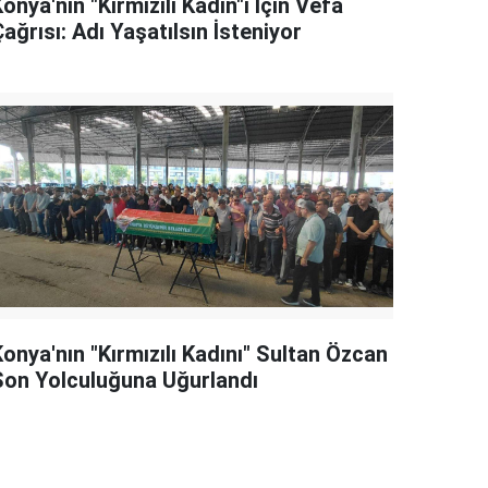
onya'nın "Kırmızılı Kadın"ı İçin Vefa
ağrısı: Adı Yaşatılsın İsteniyor
onya'nın "Kırmızılı Kadını" Sultan Özcan
Son Yolculuğuna Uğurlandı