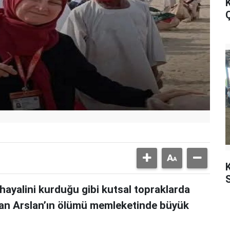
K
Ç
K
 hayalini kurduğu gibi kutsal topraklarda
ınan Arslan’ın ölümü memleketinde büyük