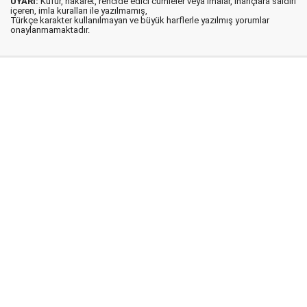
UYARI:
Küfür, hakaret, rencide edici cümleler veya imalar, inançlara saldırı
içeren, imla kuralları ile yazılmamış,
Türkçe karakter kullanılmayan ve büyük harflerle yazılmış yorumlar
onaylanmamaktadır.