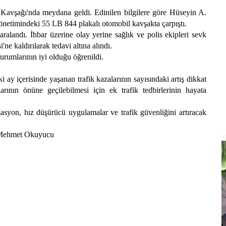
u Kavşağı'nda meydana geldi. Edinilen bilgilere göre Hüseyin A.
önetimindeki 55 LB 844 plakalı otomobil kavşakta çarpıştı.
ralandı. İhbar üzerine olay yerine sağlık ve polis ekipleri sevk
ne kaldırılarak tedavi altına alındı.
durumlarının iyi olduğu öğrenildi.
ay içerisinde yaşanan trafik kazalarının sayısındaki artış dikkat
rının önüne geçilebilmesi için ek trafik tedbirlerinin hayata
zasyon, hız düşürücü uygulamalar ve trafik güvenliğini artıracak
k: Mehmet Okuyucu