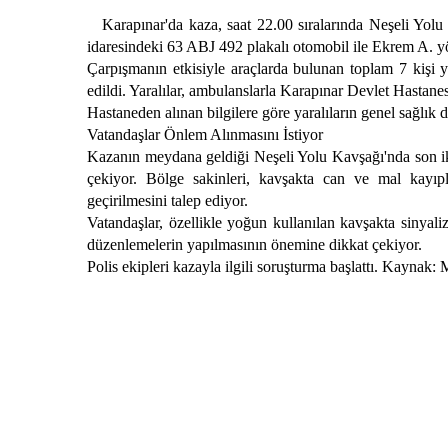
Karapınar'da kaza, saat 22.00 sıralarında Neşeli Yol
idaresindeki 63 ABJ 492 plakalı otomobil ile Ekrem A. y
Çarpışmanın etkisiyle araçlarda bulunan toplam 7 kişi ya
edildi. Yaralılar, ambulanslarla Karapınar Devlet Hastanesi'
Hastaneden alınan bilgilere göre yaralıların genel sağlık 
Vatandaşlar Önlem Alınmasını İstiyor
Kazanın meydana geldiği Neşeli Yolu Kavşağı'nda son iki 
çekiyor. Bölge sakinleri, kavşakta can ve mal kayıpla
geçirilmesini talep ediyor.
Vatandaşlar, özellikle yoğun kullanılan kavşakta sinyali
düzenlemelerin yapılmasının önemine dikkat çekiyor.
Polis ekipleri kazayla ilgili soruşturma başlattı. Kayna