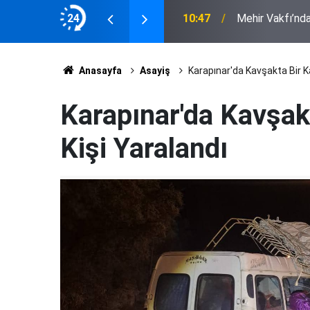
kaybetti
24
10:47
Mehir Vakfı’nda
Anasayfa
Asayiş
Karapınar'da Kavşakta Bir K
Karapınar'da Kavşak
Kişi Yaralandı