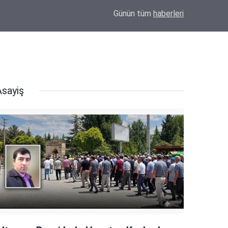
09:20
Uzmanlardan Kumar Bağımlılığı Uyarısı: "Kay
Günün tüm
haberleri
Asayiş