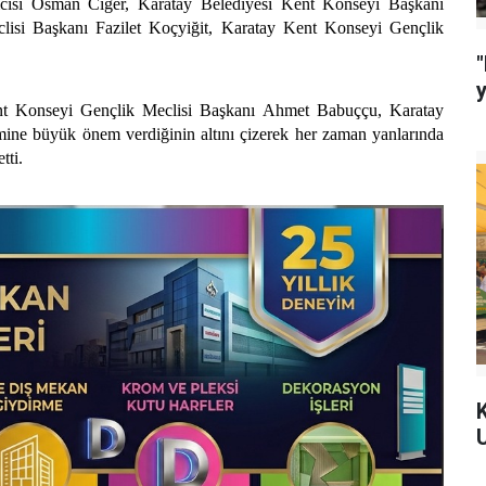
cısı Osman Ciğer, Karatay Belediyesi Kent Konseyi Başkanı
isi Başkanı Fazilet Koçyiğit, Karatay Kent Konseyi Gençlik
"
nt Konseyi Gençlik Meclisi Başkanı Ahmet Babuççu, Karatay
şimine büyük önem verdiğinin altını çizerek her zaman yanlarında
tti.