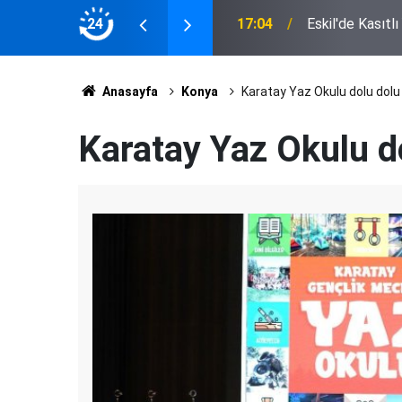
 Muhtarlardan Latif Ağır'a Plaket
24
17:04
Eskil'de Kasıtl
Anasayfa
Konya
Karatay Yaz Okulu dolu dolu
Karatay Yaz Okulu do