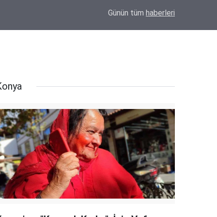
Konya'da Okul Çantası Nereden Alınır? Derv
16:44
Günün tüm
haberleri
Seçeneği
Konya