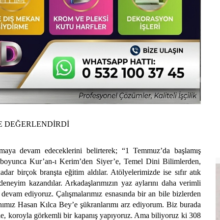
DE DEĞERLENDİRDİ
ışmaya devam edeceklerini belirterek; “1 Temmuz’da başlamış
oyunca Kur’an-ı Kerim’den Siyer’e, Temel Dini Bilimlerden,
kadar birçok branşta eğitim aldılar. Atölyelerimizde ise sıfır atık
p deneyim kazandılar. Arkadaşlarımızın yaz aylarını daha verimli
i devam ediyoruz. Çalışmalarımız esnasında bir an bile bizlerden
nımız Hasan Kılca Bey’e şükranlarımı arz ediyorum. Biz burada
erle, koroyla görkemli bir kapanış yapıyoruz. Ama biliyoruz ki 308