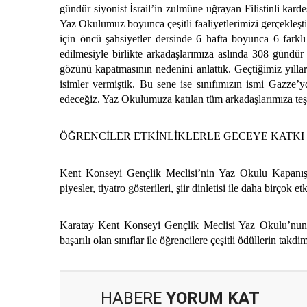
gündür siyonist İsrail’in zulmüne uğrayan Filistinli kard
Yaz Okulumuz boyunca çeşitli faaliyetlerimizi gerçekleşti
için öncü şahsiyetler dersinde 6 hafta boyunca 6 farklı
edilmesiyle birlikte arkadaşlarımıza aslında 308 gündü
gözünü kapatmasının nedenini anlattık. Geçtiğimiz yıllar
isimler vermiştik. Bu sene ise sınıfımızın ismi Gazze’
edeceğiz. Yaz Okulumuza katılan tüm arkadaşlarımıza teş
ÖĞRENCİLER ETKİNLİKLERLE GECEYE KATKI
Kent Konseyi Gençlik Meclisi’nin Yaz Okulu Kapanış Pr
piyesler, tiyatro gösterileri, şiir dinletisi ile daha birçok et
Karatay Kent Konseyi Gençlik Meclisi Yaz Okulu’nun 2
başarılı olan sınıflar ile öğrencilere çeşitli ödüllerin takdi
HABERE
YORUM KAT