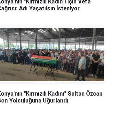
onya'nın "Kırmızılı Kadın"ı İçin Vefa
ağrısı: Adı Yaşatılsın İsteniyor
onya'nın "Kırmızılı Kadını" Sultan Özcan
Son Yolculuğuna Uğurlandı