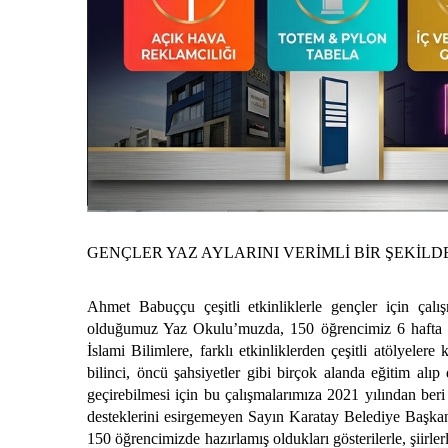
GENÇLER YAZ AYLARINI VERİMLİ BİR ŞEKİL
Ahmet Babuççu çeşitli etkinliklerle gençler için çal
olduğumuz Yaz Okulu’muzda, 150 öğrencimiz 6 hafta b
İslami Bilimlere, farklı etkinliklerden çeşitli atölyelere 
bilinci, öncü şahsiyetler gibi birçok alanda eğitim alı
geçirebilmesi için bu çalışmalarımıza 2021 yılından ber
desteklerini esirgemeyen Sayın Karatay Belediye Başka
150 öğrencimizde hazırlamış oldukları gösterilerle, şiirl