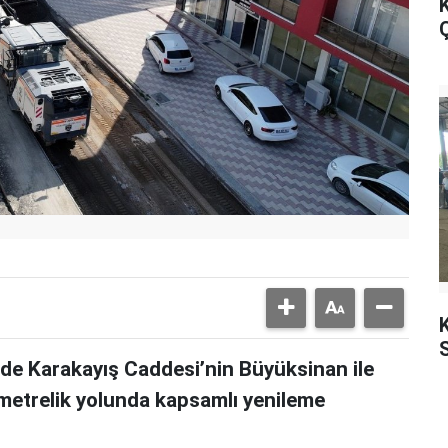
K
Ç
K
nde Karakayış Caddesi’nin Büyüksinan ile
 metrelik yolunda kapsamlı yenileme