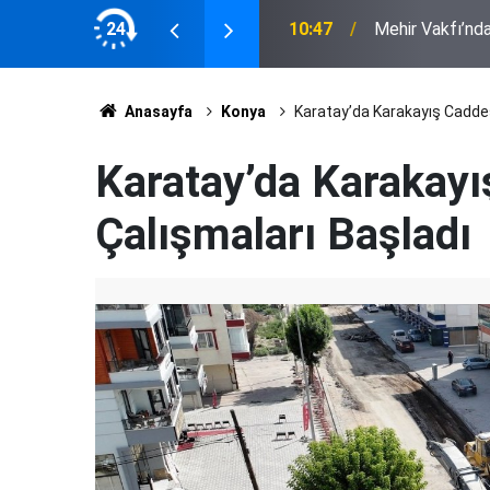
kaybetti
24
10:47
Mehir Vakfı’nda
Anasayfa
Konya
Karatay’da Karakayış Caddes
Karatay’da Karakay
Çalışmaları Başladı