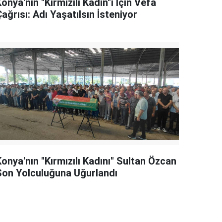
onya'nın "Kırmızılı Kadın"ı İçin Vefa
ağrısı: Adı Yaşatılsın İsteniyor
onya'nın "Kırmızılı Kadını" Sultan Özcan
Son Yolculuğuna Uğurlandı