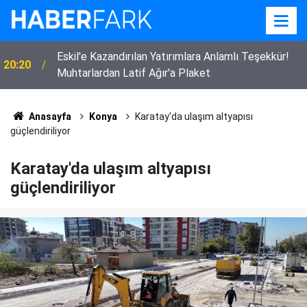
Eskil'e Kazandırılan Yatırımlara Anlamlı Teşekkür!
20:20
Muhtarlardan Latif Ağır'a Plaket
Eskil'de Kasıtlı Yangın İddiası! Güvenlik Kameraları
17:04
Her Şeyi Kaydetti
Anasayfa
Konya
Karatay'da ulaşım altyapısı
güçlendiriliyor
Karatay'da ulaşım altyapısı
güçlendiriliyor