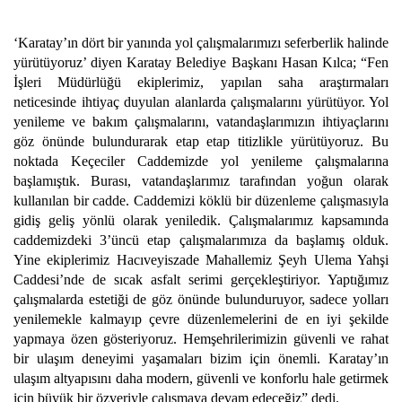
‘Karatay’ın dört bir yanında yol çalışmalarımızı seferberlik halinde
yürütüyoruz’ diyen Karatay Belediye Başkanı Hasan Kılca; “Fen
İşleri Müdürlüğü ekiplerimiz, yapılan saha araştırmaları
neticesinde ihtiyaç duyulan alanlarda çalışmalarını yürütüyor. Yol
yenileme ve bakım çalışmalarını, vatandaşlarımızın ihtiyaçlarını
göz önünde bulundurarak etap etap titizlikle yürütüyoruz. Bu
noktada Keçeciler Caddemizde yol yenileme çalışmalarına
başlamıştık. Burası, vatandaşlarımız tarafından yoğun olarak
kullanılan bir cadde. Caddemizi köklü bir düzenleme çalışmasıyla
gidiş geliş yönlü olarak yeniledik. Çalışmalarımız kapsamında
caddemizdeki 3’üncü etap çalışmalarımıza da başlamış olduk.
Yine ekiplerimiz Hacıveyiszade Mahallemiz Şeyh Ulema Yahşi
Caddesi’nde de sıcak asfalt serimi gerçekleştiriyor. Yaptığımız
çalışmalarda estetiği de göz önünde bulunduruyor, sadece yolları
yenilemekle kalmayıp çevre düzenlemelerini de en iyi şekilde
yapmaya özen gösteriyoruz. Hemşehrilerimizin güvenli ve rahat
bir ulaşım deneyimi yaşamaları bizim için önemli. Karatay’ın
ulaşım altyapısını daha modern, güvenli ve konforlu hale getirmek
için büyük bir özveriyle çalışmaya devam edeceğiz” dedi.