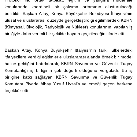
Protokol ile, ortak tatbikat, eğitim ve yangına müdahale
konularında koordineli bir çalışma ortamının oluşturulacağı
belirtildi. Başkan Altay, Konya Büyükşehir Belediyesi İtfaiyesi’nin
ulusal ve uluslararası düzeyde gerçekleştirdiği eğitimlerdeki KBRN
(Kimyasal, Biyolojik, Radyolojik ve Nükleer) konularının, yapılan iş
birliğiyle daha verimli bir şekilde hayata geçirileceğini ifade etti.
Başkan Altay, Konya Büyükşehir İtfaiyesi’nin farklı ülkelerdeki
itfaiyecilere verdiği eğitimlerle uluslararası alanda örnek bir model
haline geldiğini hatırlatarak, KBRN Savunma ve Güvenlik Tugay
Komutanlığı iş birliğinin çok değerli olduğunu vurguladı. Bu iş
birliğine katkı sağlayan KBRN Savunma ve Güvenlik Tugay
Komutanı Piyade Albay Yusuf Uysal’a ve emeği geçen herkese
teşekkür etti.