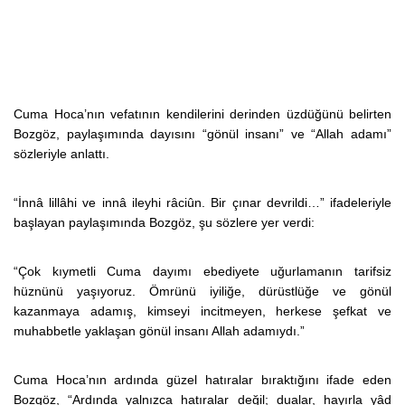
Cuma Hoca’nın vefatının kendilerini derinden üzdüğünü belirten
Bozgöz, paylaşımında dayısını “gönül insanı” ve “Allah adamı”
sözleriyle anlattı.
“İnnâ lillâhi ve innâ ileyhi râciûn. Bir çınar devrildi…” ifadeleriyle
başlayan paylaşımında Bozgöz, şu sözlere yer verdi:
“Çok kıymetli Cuma dayımı ebediyete uğurlamanın tarifsiz
hüznünü yaşıyoruz. Ömrünü iyiliğe, dürüstlüğe ve gönül
kazanmaya adamış, kimseyi incitmeyen, herkese şefkat ve
muhabbetle yaklaşan gönül insanı Allah adamıydı.”
Cuma Hoca’nın ardında güzel hatıralar bıraktığını ifade eden
Bozgöz, “Ardında yalnızca hatıralar değil; dualar, hayırla yâd