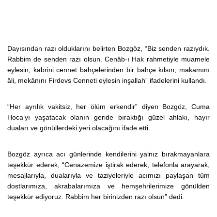
Dayısından razı olduklarını belirten Bozgöz, “Biz senden razıydık.
Rabbim de senden razı olsun. Cenâb-ı Hak rahmetiyle muamele
eylesin, kabrini cennet bahçelerinden bir bahçe kılsın, makamını
âli, mekânını Firdevs Cenneti eylesin inşallah” ifadelerini kullandı.
“Her ayrılık vakitsiz, her ölüm erkendir” diyen Bozgöz, Cuma
Hoca’yı yaşatacak olanın geride bıraktığı güzel ahlakı, hayır
duaları ve gönüllerdeki yeri olacağını ifade etti.
Bozgöz ayrıca acı günlerinde kendilerini yalnız bırakmayanlara
teşekkür ederek, “Cenazemize iştirak ederek, telefonla arayarak,
mesajlarıyla, dualarıyla ve taziyeleriyle acımızı paylaşan tüm
dostlarımıza, akrabalarımıza ve hemşehrilerimize gönülden
teşekkür ediyoruz. Rabbim her birinizden razı olsun” dedi.