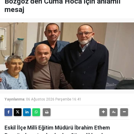
Bozgöz’den Cuma Hoca için anlamlı
mesaj
Yayınlanma:
06 Ağustos 2026 Perşembe 16:41
Eskil İlçe Milli Eğitim Müdürü İbrahim Ethem