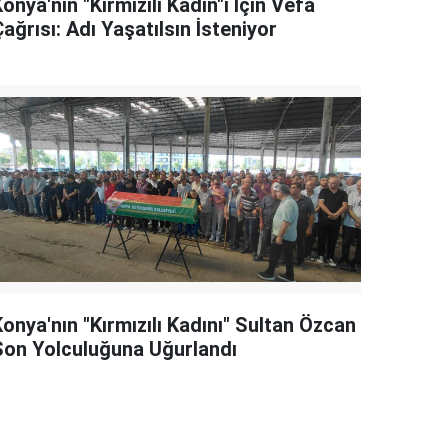
onya'nın "Kırmızılı Kadın"ı İçin Vefa
ağrısı: Adı Yaşatılsın İsteniyor
onya'nın "Kırmızılı Kadını" Sultan Özcan
Son Yolculuğuna Uğurlandı