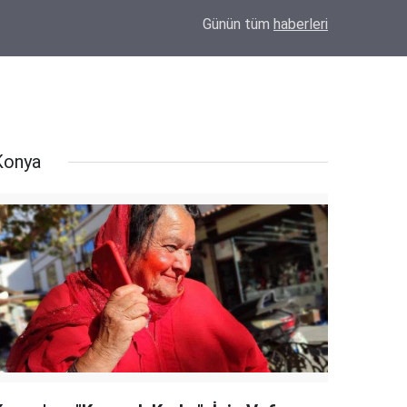
00:15
Kazım İmamoğlu vefat etti
Günün tüm
haberleri
Konya