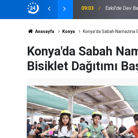
yatını Kaybetti
24
09:03
Eskil'de Dev Ba
Anasayfa
Konya
Konya'da Sabah Namazına Gel
Konya'da Sabah Nam
Bisiklet Dağıtımı Ba