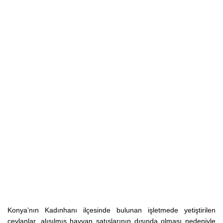
Konya’nın Kadınhanı ilçesinde bulunan işletmede yetiştirilen
ceylanlar, alışılmış hayvan satışlarının dışında olması nedeniyle