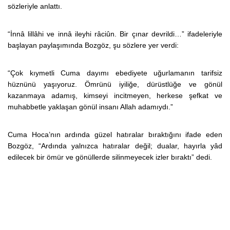
sözleriyle anlattı.
“İnnâ lillâhi ve innâ ileyhi râciûn. Bir çınar devrildi…” ifadeleriyle
başlayan paylaşımında Bozgöz, şu sözlere yer verdi:
“Çok kıymetli Cuma dayımı ebediyete uğurlamanın tarifsiz
hüznünü yaşıyoruz. Ömrünü iyiliğe, dürüstlüğe ve gönül
kazanmaya adamış, kimseyi incitmeyen, herkese şefkat ve
muhabbetle yaklaşan gönül insanı Allah adamıydı.”
Cuma Hoca’nın ardında güzel hatıralar bıraktığını ifade eden
Bozgöz, “Ardında yalnızca hatıralar değil; dualar, hayırla yâd
edilecek bir ömür ve gönüllerde silinmeyecek izler bıraktı” dedi.