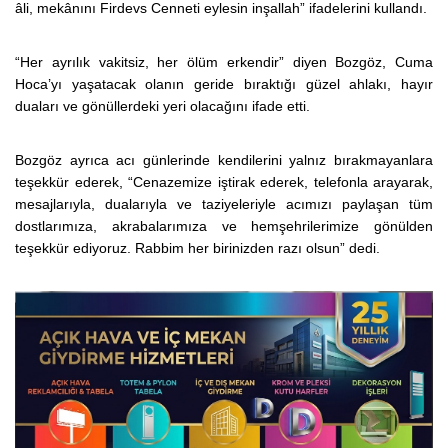
âli, mekânını Firdevs Cenneti eylesin inşallah” ifadelerini kullandı.
“Her ayrılık vakitsiz, her ölüm erkendir” diyen Bozgöz, Cuma
Hoca’yı yaşatacak olanın geride bıraktığı güzel ahlakı, hayır
duaları ve gönüllerdeki yeri olacağını ifade etti.
Bozgöz ayrıca acı günlerinde kendilerini yalnız bırakmayanlara
teşekkür ederek, “Cenazemize iştirak ederek, telefonla arayarak,
mesajlarıyla, dualarıyla ve taziyeleriyle acımızı paylaşan tüm
dostlarımıza, akrabalarımıza ve hemşehrilerimize gönülden
teşekkür ediyoruz. Rabbim her birinizden razı olsun” dedi.