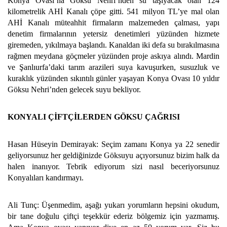
Konya Ovası’na Göksu Nehri’nden su taşıyacak olan 124
kilometrelik AHİ Kanalı çöpe gitti. 541 milyon TL’ye mal olan
AHİ Kanalı müteahhit firmaların malzemeden çalması, yapı
denetim firmalarının yetersiz denetimleri yüzünden hizmete
giremeden, yıkılmaya başlandı. Kanaldan iki defa su bırakılmasına
rağmen meydana göçmeler yüzünden proje askıya alındı. Mardin
ve Şanlıurfa’daki tarım arazileri suya kavuşurken, susuzluk ve
kuraklık yüzünden sıkıntılı günler yaşayan Konya Ovası 10 yıldır
Göksu Nehri’nden gelecek suyu bekliyor.
KONYALI ÇİFTÇİLERDEN GÖKSU ÇAĞRISI
Hasan Hüseyin Demirayak: Seçim zamanı Konya ya 22 senedir
geliyorsunuz her geldiğinizde Göksuyu açıyorsunuz bizim halk da
halen inanıyor. Tebrik ediyorum sizi nasıl beceriyorsunuz
Konyalıları kandırmayı.
Ali Tunç: Üşenmedim, aşağı yukarı yorumların hepsini okudum,
bir tane doğulu çiftçi teşekkür ederiz bölgemiz için yazmamış.