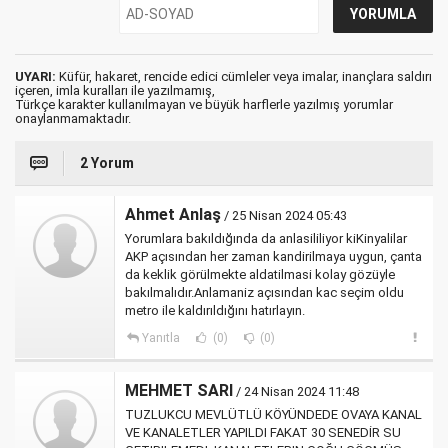
UYARI:
Küfür, hakaret, rencide edici cümleler veya imalar, inançlara saldırı
içeren, imla kuralları ile yazılmamış,
Türkçe karakter kullanılmayan ve büyük harflerle yazılmış yorumlar
onaylanmamaktadır.
2 Yorum
Ahmet Anlaş
/ 25 Nisan 2024 05:43
Yorumlara bakıldığında da anlasililiyor kiKinyalilar
AKP açısından her zaman kandirilmaya uygun, çanta
da keklik görülmekte aldatilmasi kolay gözüyle
bakılmalıdır.Anlamaniz açısından kac seçim oldu
metro ile kaldırıldığını hatırlayın.
Yanıtla
(0)
(0)
MEHMET SARI
/ 24 Nisan 2024 11:48
TUZLUKCU MEVLÜTLÜ KÖYÜNDEDE OVAYA KANAL
VE KANALETLER YAPILDI FAKAT 30 SENEDİR SU