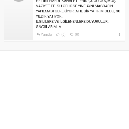
GETIRILEMEDI. KANALETLERIN ÇOĞU GÖÇMÜŞ
VAZIYETTE. SU GELIRSE YINE AYNI MASRAFIN
YAPILMASI GEREKİYOR. ATIL BİR YATIRIM OLDU, 30
YILDIR YATIYOR.
ILGİLİLERE VE İLGİLENENLERE DUYURULUR.
SAYGILARIMLA.
Yanıtla
(0)
(0)