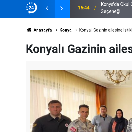
nta'da Yüzlerce Model ve Marka
24
14:37
Bor'da Yürek Y
Anasayfa
Konya
Konyalı Gazinin ailesine İsti
Konyalı Gazinin aile