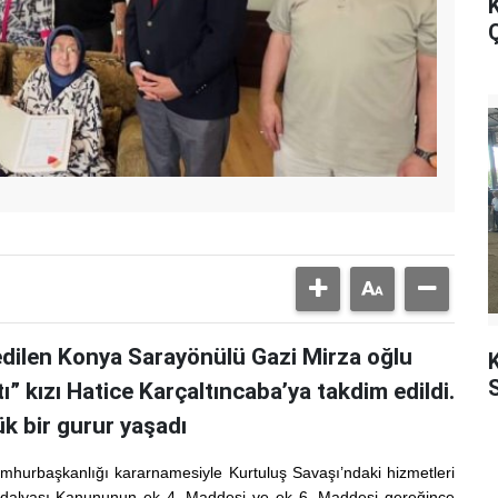
K
Ç
 edilen Konya Sarayönülü Gazi Mirza oğlu
K
tı” kızı Hatice Karçaltıncaba’ya takdim edildi.
ük bir gurur yaşadı
mhurbaşkanlığı kararnamesiyle Kurtuluş Savaşı’ndaki hizmetleri
al Madalyası Kanununun ek 4. Maddesi ve ek 6. Maddesi gereğince