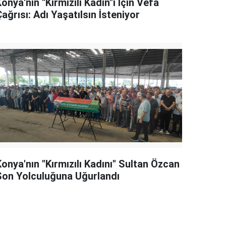
onya'nın "Kırmızılı Kadın"ı İçin Vefa
ağrısı: Adı Yaşatılsın İsteniyor
onya'nın "Kırmızılı Kadını" Sultan Özcan
Son Yolculuğuna Uğurlandı