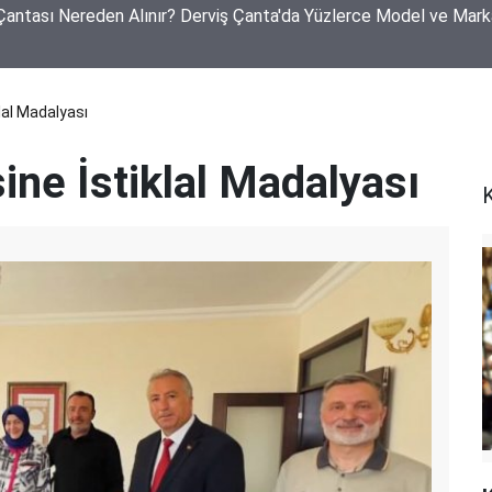
akan Yangın! 250 Küçükbaş Hayvan Telef Oldu, 40 Ton Arpa Kül 
klal Madalyası
sine İstiklal Madalyası