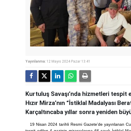
Yayınlanma:
12 Mayıs 2024 Pazar 13:41
Kurtuluş Savaşı’nda hizmetleri tespit
Hızır Mirza’nın “İstiklal Madalyası Bera
Karçaltıncaba yıllar sonra yeniden büy
19 Nisan 2024 tarihli Resmi Gazete’de yayınlanan Cu
tespit edilen 4 gazinin mirasçılarına 66 sayılı İstikl