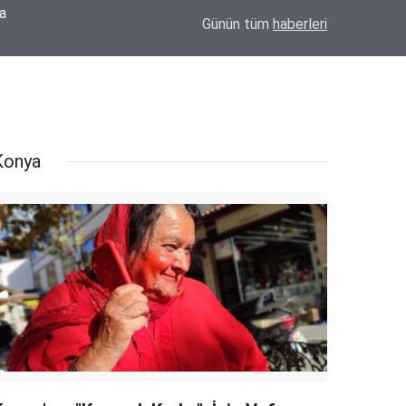
MHP Eskil İlçe Başkan Adayı Mehmet Meral'de
Oldu
14:18
Günün tüm
haberleri
İçinde Olacağız"
Konya