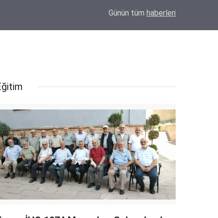
15:40
Eskil'de kesime götürülecek tosun sahibini ha
Günün tüm
haberleri
Eğitim