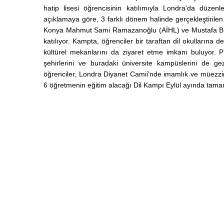
hatip lisesi öğrencisinin katılımıyla Londra'da düze
açıklamaya göre, 3 farklı dönem halinde gerçekleştirile
Konya Mahmut Sami Ramazanoğlu (AİHL) ve Mustafa Büyü
katılıyor. Kampta, öğrenciler bir taraftan dil okullarına
kültürel mekanlarını da ziyaret etme imkanı buluyor.
şehirlerini ve buradaki üniversite kampüslerini de ge
öğrenciler, Londra Diyanet Camii'nde imamlık ve müezzin
6 öğretmenin eğitim alacağı Dil Kampı Eylül ayında tam