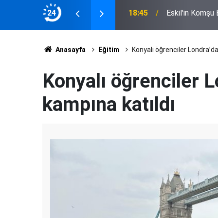
ucu il başkanı oldu
24
18:45
Eskil'in Komşu
Anasayfa
Eğitim
Konyalı öğrenciler Londra’da 
Konyalı öğrenciler Lo
kampına katıldı