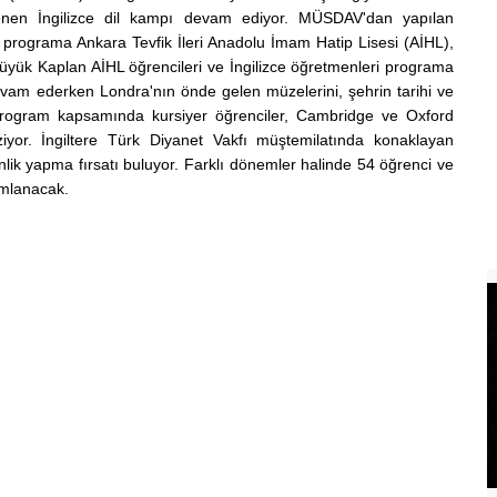
nlenen İngilizce dil kampı devam ediyor. MÜSDAV'dan yapılan
n programa Ankara Tevfik İleri Anadolu İmam Hatip Lisesi (AİHL),
k Kaplan AİHL öğrencileri ve İngilizce öğretmenleri programa
 devam ederken Londra'nın önde gelen müzelerini, şehrin tarihi ve
 Program kapsamında kursiyer öğrenciler, Cambridge ve Oxford
ziyor. İngiltere Türk Diyanet Vakfı müştemilatında konaklayan
lik yapma fırsatı buluyor. Farklı dönemler halinde 54 öğrenci ve
amlanacak.