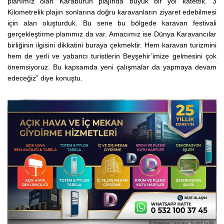
planımız olan Karaburun plajında büyük bir yol katettik. 3
Kilometrelik plajın sonlarına doğru karavanların ziyaret edebilmesi
için alan oluşturduk. Bu sene bu bölgede karavan festivali
gerçekleştirme planımız da var. Amacımız ise Dünya Karavancılar
birliğinin ilgisini dikkatini buraya çekmektir. Hem karavan turizmini
hem de yerli ve yabancı turistlerin Beyşehir’imize gelmesini çok
önemsiyoruz. Bu kapsamda yeni çalışmalar da yapmaya devam
edeceğiz” diye konuştu.