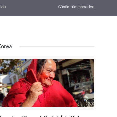
MHP Eskil İlçe Başkan Adayı Mehmet Meral'de
Oldu
14:18
Günün tüm
haberleri
İçinde Olacağız"
Konya