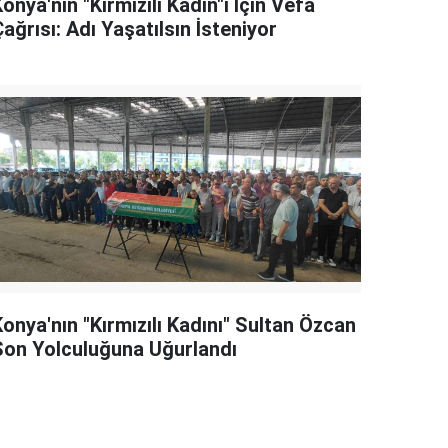
onya'nın "Kırmızılı Kadın"ı İçin Vefa
ağrısı: Adı Yaşatılsın İsteniyor
onya'nın "Kırmızılı Kadını" Sultan Özcan
Son Yolculuğuna Uğurlandı