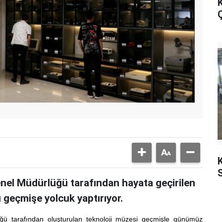
K
Ç
K
nel Müdürlüğü tarafından hayata geçirilen
ı geçmişe yolcuk yaptırıyor.
ü tarafından oluşturulan teknoloji müzesi geçmişle günümüz