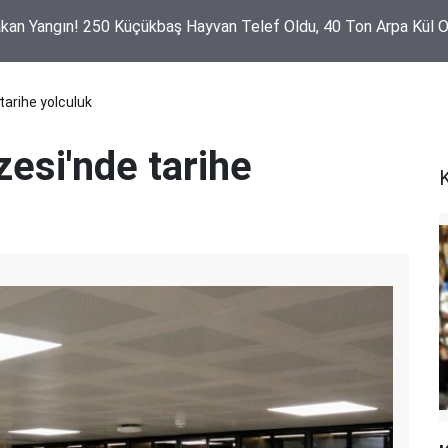
akan Yangın! 250 Küçükbaş Hayvan Telef Oldu, 40 Ton Arpa Kül 
tarihe yolculuk
esi'nde tarihe