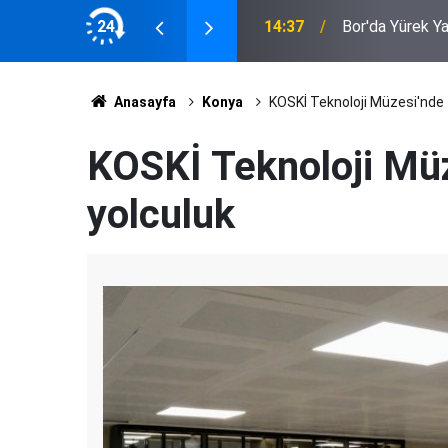
nta'da Yüzlerce Model ve Marka
24
14:37
Bor'da Yürek Y
Anasayfa
Konya
KOSKİ Teknoloji Müzesi'nde 
KOSKİ Teknoloji Müz
yolculuk