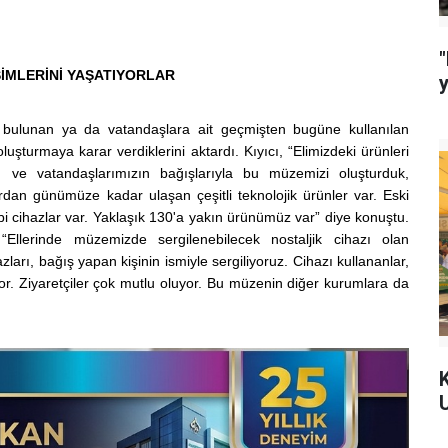
"
SİMLERİNİ YAŞATIYORLAR
 bulunan ya da vatandaşlara ait geçmişten bugüne kullanılan
oluşturmaya karar verdiklerini aktardı. Kıyıcı, “Elimizdeki ürünleri
n ve vatandaşlarımızın bağışlarıyla bu müzemizi oluşturduk,
dan günümüze kadar ulaşan çeşitli teknolojik ürünler var. Eski
gibi cihazlar var. Yaklaşık 130'a yakın ürünümüz var” diye konuştu.
“Ellerinde müzemizde sergilenebilecek nostaljik cihazı olan
zları, bağış yapan kişinin ismiyle sergiliyoruz. Cihazı kullananlar,
or. Ziyaretçiler çok mutlu oluyor. Bu müzenin diğer kurumlara da